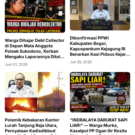
Dikonfirmasi PPWI
Warga Dihajar Debt Collector
Kabupaten Bogor,
di Depan Mata Anggota
Kapuspenkum Kejagung RI
Polsek Sukodono, Korban
Benarkan Kasi Pidsus Kejari
Mengaku Laporannya Ditolak
Kabupaten Bogor Jalani
Polres, Masih Adakah
Juli 29, 2026
Juni 01, 2026
Pemeriksaan
Hukum
Polemik Kebakaran Kantor
“INDRALAYA DARURAT SAPI
Lurah Tanjung Raja Utara,
LIAR!” — Warga Murka,
Pernyataan Kadisdikbud
Kasatpol PP Ogan Ilir Rosita