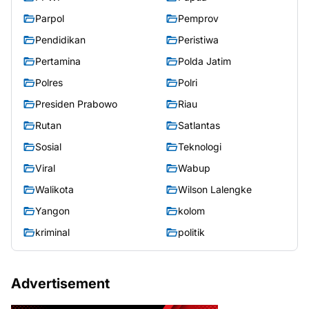
Parpol
Pemprov
Pendidikan
Peristiwa
Pertamina
Polda Jatim
Polres
Polri
Presiden Prabowo
Riau
Rutan
Satlantas
Sosial
Teknologi
Viral
Wabup
Walikota
Wilson Lalengke
Yangon
kolom
kriminal
politik
Advertisement