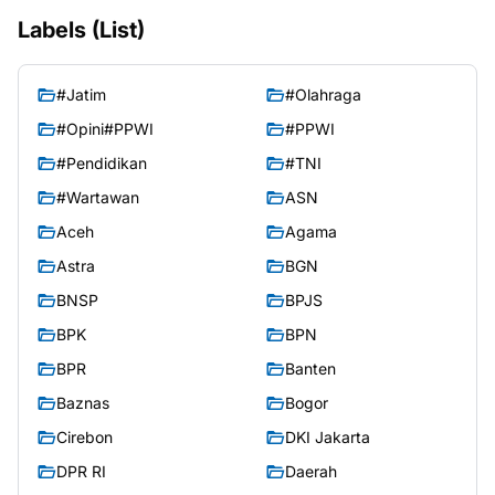
Labels (List)
#Jatim
#Olahraga
#Opini#PPWI
#PPWI
#Pendidikan
#TNI
#Wartawan
ASN
Aceh
Agama
Astra
BGN
BNSP
BPJS
BPK
BPN
BPR
Banten
Baznas
Bogor
Cirebon
DKI Jakarta
DPR RI
Daerah