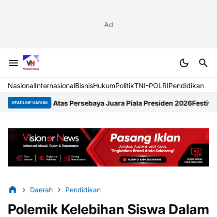
Ad
Nasional
Internasional
Bisnis
Hukum
Politik
TNI-POLRI
Pendidikan
Atas Persebaya Juara Piala Presiden 2026
Festival Raimuti 2026 
HEADLINE HARI INI
Daerah
Pendidikan
Polemik Kelebihan Siswa Dalam