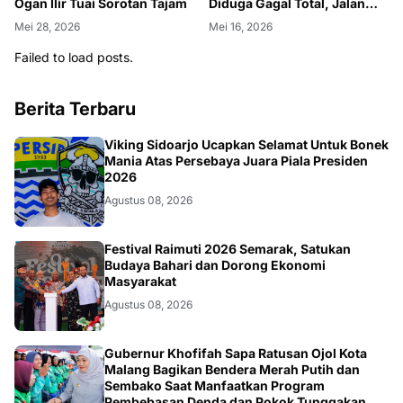
Ogan Ilir Tuai Sorotan Tajam
Diduga Gagal Total, Jalan
Raya Berubah Jadi Kandang
Mei 28, 2026
Mei 16, 2026
Ternak
Failed to load posts.
Berita Terbaru
BOLA
Viking Sidoarjo Ucapkan Selamat Untuk Bonek
Mania Atas Persebaya Juara Piala Presiden
2026
Agustus 08, 2026
TNI
Festival Raimuti 2026 Semarak, Satukan
Budaya Bahari dan Dorong Ekonomi
Masyarakat
Agustus 08, 2026
SOSIAL
Gubernur Khofifah Sapa Ratusan Ojol Kota
Malang Bagikan Bendera Merah Putih dan
Sembako Saat Manfaatkan Program
Pembebasan Denda dan Pokok Tunggakan