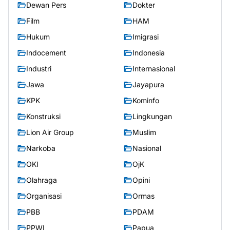
Dewan Pers
Dokter
Film
HAM
Hukum
Imigrasi
Indocement
Indonesia
Industri
Internasional
Jawa
Jayapura
KPK
Kominfo
Konstruksi
Lingkungan
Lion Air Group
Muslim
Narkoba
Nasional
OKI
OjK
Olahraga
Opini
Organisasi
Ormas
PBB
PDAM
PPWI
Papua