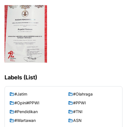
Labels (List)
#Jatim
#Olahraga
#Opini#PPWI
#PPWI
#Pendidikan
#TNI
#Wartawan
ASN