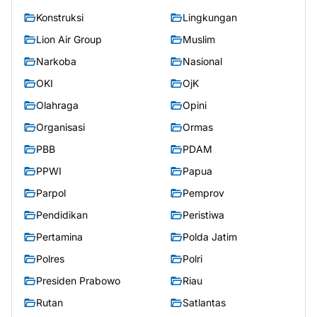
Konstruksi
Lingkungan
Lion Air Group
Muslim
Narkoba
Nasional
OKI
OjK
Olahraga
Opini
Organisasi
Ormas
PBB
PDAM
PPWI
Papua
Parpol
Pemprov
Pendidikan
Peristiwa
Pertamina
Polda Jatim
Polres
Polri
Presiden Prabowo
Riau
Rutan
Satlantas