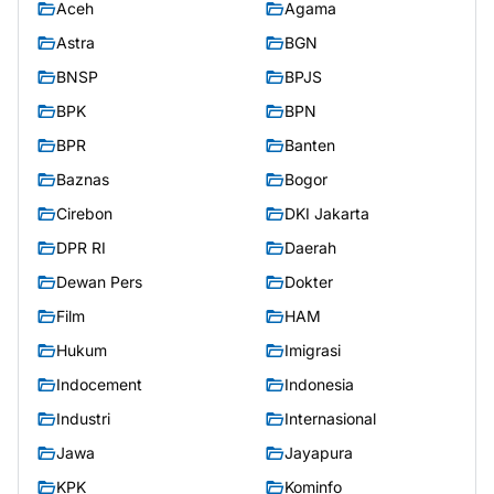
Aceh
Agama
Astra
BGN
BNSP
BPJS
BPK
BPN
BPR
Banten
Baznas
Bogor
Cirebon
DKI Jakarta
DPR RI
Daerah
Dewan Pers
Dokter
Film
HAM
Hukum
Imigrasi
Indocement
Indonesia
Industri
Internasional
Jawa
Jayapura
KPK
Kominfo