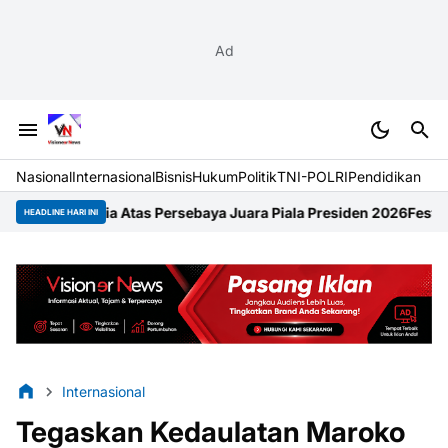
Ad
Nasional
Internasional
Bisnis
Hukum
Politik
TNI-POLRI
Pendidikan
Atas Persebaya Juara Piala Presiden 2026
Festival Raimuti 2026
HEADLINE HARI INI
Internasional
Tegaskan Kedaulatan Maroko