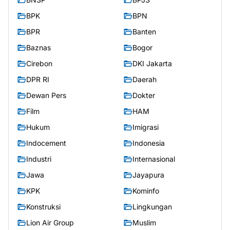
BPK
BPN
BPR
Banten
Baznas
Bogor
Cirebon
DKI Jakarta
DPR RI
Daerah
Dewan Pers
Dokter
Film
HAM
Hukum
Imigrasi
Indocement
Indonesia
Industri
Internasional
Jawa
Jayapura
KPK
Kominfo
Konstruksi
Lingkungan
Lion Air Group
Muslim