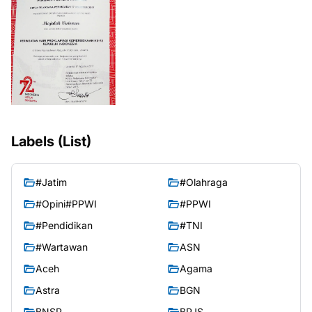
Labels (List)
#Jatim
#Olahraga
#Opini#PPWI
#PPWI
#Pendidikan
#TNI
#Wartawan
ASN
Aceh
Agama
Astra
BGN
BNSP
BPJS