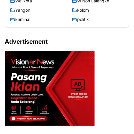
Walikota
Wilson Lalengke
Yangon
kolom
kriminal
politik
Advertisement