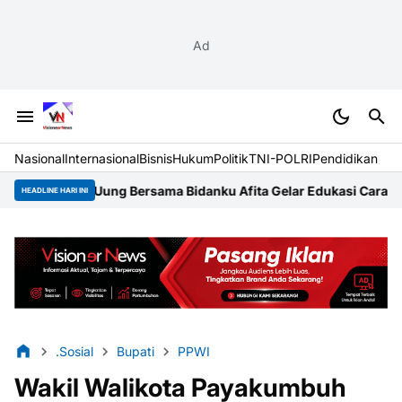
Ad
Nasional
Internasional
Bisnis
Hukum
Politik
TNI-POLRI
Pendidikan
 Bersama Bidanku Afita Gelar Edukasi Cara Menyusui yang Bena
HEADLINE HARI INI
.Sosial
Bupati
PPWI
Wakil Walikota Payakumbuh