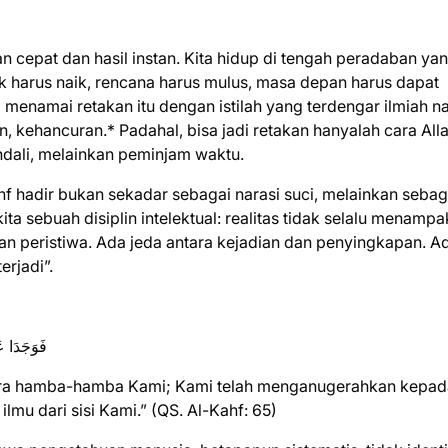
 cepat dan hasil instan. Kita hidup di tengah peradaban ya
k harus naik, rencana harus mulus, masa depan harus dapat
ita menamai retakan itu dengan istilah yang terdengar ilmiah 
kehancuran.* Padahal, bisa jadi retakan hanyalah cara All
dali, melainkan peminjam waktu.
hf hadir bukan sekadar sebagai narasi suci, melainkan sebag
kita sebuah disiplin intelektual: realitas tidak selalu menamp
 peristiwa. Ada jeda antara kejadian dan penyingkapan. A
erjadi”.
فَوَجَدَا عَب
ara hamba-hamba Kami; Kami telah menganugerahkan kepa
lmu dari sisi Kami.” (QS. Al-Kahf: 65)