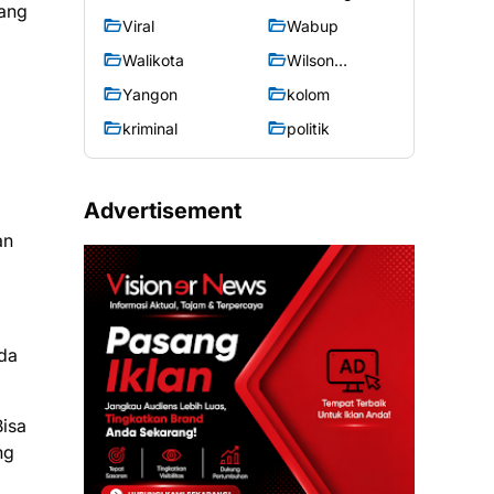
rang
Viral
Wabup
Walikota
Wilson
Lalengke
Yangon
kolom
kriminal
politik
Advertisement
an
ada
Bisa
ng