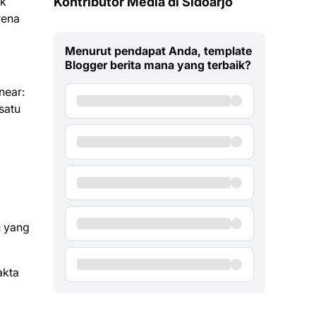
ik
Kontributor Media di Sidoarjo
rena
Menurut pendapat Anda, template
Blogger berita mana yang terbaik?
near:
satu
a
u yang
akta