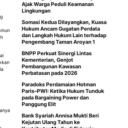
Ajak Warga Peduli Keamanan
Lingkungan
ng
Somasi Kedua Dilayangkan, Kuasa
Hukum Ancam Gugatan Perdata
namun
dan Langkah Hukum Lain terhadap
ah
Pengembang Taman Aroyan 1
BNPP Perkuat Sinergi Lintas
ai
Kementerian, Genjot
akkan
Pembangunan Kawasan
da
Perbatasan pada 2026
Paradoks Perdamaian Hotman
Paris–PWI: Ketika Hukum Tunduk
pada Bargaining Power dan
Panggung Elit
danya
Bank Syariah Annisa Mukti Beri
Kejutan Ulang Tahun ke