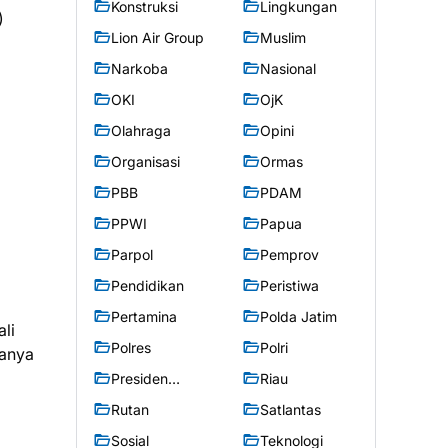
Konstruksi
Lingkungan
 jika ditimpa kesusahan ia bersabar, maka itu baik baginya.” (HR. مسلم)
Lion Air Group
Muslim
Narkoba
Nasional
OKI
OjK
Olahraga
Opini
Organisasi
Ormas
PBB
PDAM
PPWI
Papua
Parpol
Pemprov
Pendidikan
Peristiwa
Pertamina
Polda Jatim
li
Polres
Polri
hanya
Presiden
Riau
Prabowo
Rutan
Satlantas
Sosial
Teknologi