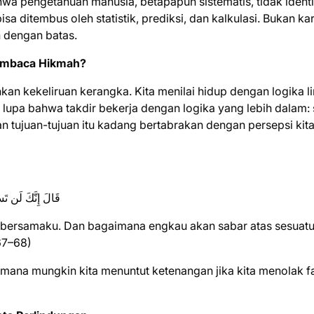
wa pengetahuan manusia, betapapun sistematis, tidak ident
a ditembus oleh statistik, prediksi, dan kalkulasi. Bukan ka
n dengan batas.
Membaca Hikmah?
kan kekeliruan kerangka. Kita menilai hidup dengan logika li
 lupa bahwa takdir bekerja dengan logika yang lebih dalam: 
an tujuan-tujuan itu kadang bertabrakan dengan persepsi kit
قَالَ إِنَّكَ لَن تَسْتَطِيعَ مَعِيَ صَبْرًا 
bersamaku. Dan bagaimana engkau akan sabar atas sesuat
67–68)
imana mungkin kita menuntut ketenangan jika kita menolak f