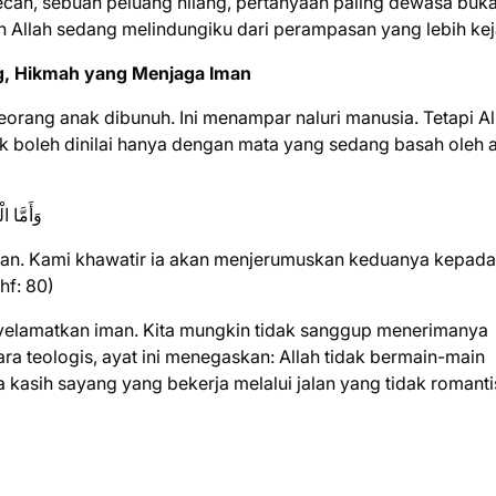
pecah, sebuah peluang hilang, pertanyaan paling dewasa buk
n Allah sedang melindungiku dari perampasan yang lebih ke
g, Hikmah yang Menjaga Iman
seorang anak dibunuh. Ini menampar naluri manusia. Tetapi Al
 boleh dinilai hanya dengan mata yang sedang basah oleh a
وَأَمَّا ا
man. Kami khawatir ia akan menjerumuskan keduanya kepada
hf: 80)
enyelamatkan iman. Kita mungkin tidak sanggup menerimanya
ara teologis, ayat ini menegaskan: Allah tidak bermain-main
a kasih sayang yang bekerja melalui jalan yang tidak romanti