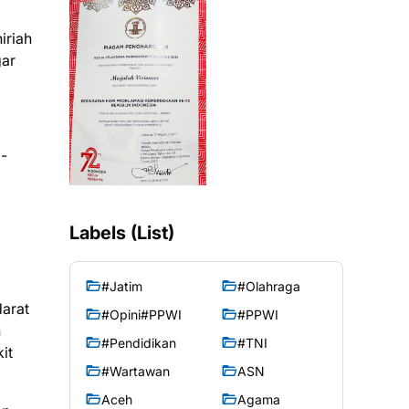
iriah
gar
l-
Labels (List)
#Jatim
#Olahraga
darat
#Opini#PPWI
#PPWI
#Pendidikan
#TNI
it
#Wartawan
ASN
Aceh
Agama