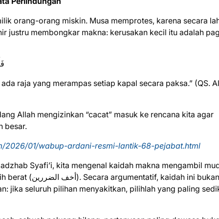
ata Perlindungan
milik orang-orang miskin. Musa memprotes, karena secara lah
hir justru membongkar makna: kerusakan kecil itu adalah pa
فَأ
ada raja yang merampas setiap kapal secara paksa.” (QS. A
kadang Allah mengizinkan “cacat” masuk ke rencana kita agar
h besar.
/2026/01/wabup-ardani-resmi-lantik-68-pejabat.html
 Madzhab Syafi’i, kita mengenal kaidah makna mengambil mu
 kaidah ini bukan
 jika seluruh pilihan menyakitkan, pilihlah yang paling sedik