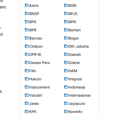
an
Astra
BGN
jam.
BNSP
BPJS
BPK
BPN
-
BPR
Banten
ir
Baznas
Bogor
Cirebon
DKI Jakarta
DPR RI
Daerah
Dewan Pers
Dokter
Film
HAM
Hukum
Imigrasi
Indocement
Indonesia
s.
Industri
Internasional
Jawa
Jayapura
KPK
Kominfo