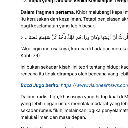
"2. Kapal yang Dirusak: Ketika Kehilangan Terny
Dalam fragmen pertama
. Khidr melubangi kapal 
itu kerusakan dan kezaliman. Tetapi penjelasan ak
bagi keselamatan yang lebih besar.
> …َرَدتُّ أَنْ أَعِيبَهَا وَكَانَ وَرَاءَهُم مَّلِكٌ يَأْخُذُ كُلَّ سَفِينَةٍ غَصْبًا
“Aku ingin merusaknya, karena di hadapan mereka 
Kahf: 79)
Ini bukan sekadar kisah. Ini teori tentang hidup: 
rencana itu tidak dirampas oleh bencana yang lebi
Baca Juga berita:
https://www.visioneernews.com
Dalam tradisi fiqh, khususnya yang hidup kuat di
yang lebih ringan untuk menolak mudarat yang lebih berat (أخف الضررين). Secara argumentatif,
sekadar rumus fikih, melainkan logika penyelamatan:
melukai iman dan masa depan.