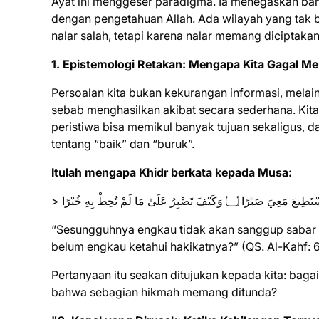
Ayat ini menggeser paradigma. Ia menegaskan bah
dengan pengetahuan Allah. Ada wilayah yang tak bis
nalar salah, tetapi karena nalar memang diciptaka
1. Epistemologi Retakan: Mengapa Kita Gagal 
Persoalan kita bukan kekurangan informasi, melain
sebab menghasilkan akibat secara sederhana. Kita
peristiwa bisa memikul banyak tujuan sekaligus, d
tentang “baik” dan “buruk”.
Itulah mengapa Khidr berkata kepada Musa:
> ۝ وَكَيْفَ تَصْبِرُ عَلَىٰ مَا لَمْ تُحِطْ بِهِ خُبْرًا
“Sesungguhnya engkau tidak akan sanggup sabar 
belum engkau ketahui hakikatnya?” (QS. Al-Kahf: 
Pertanyaan itu seakan ditujukan kepada kita: baga
bahwa sebagian hikmah memang ditunda?