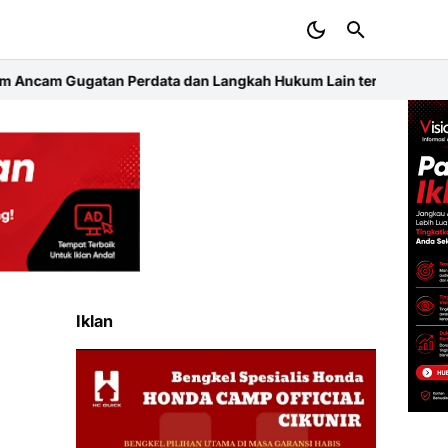
 dan Langkah Hukum Lain terhadap Pengembang Taman Aroyan 1
K
Iklan