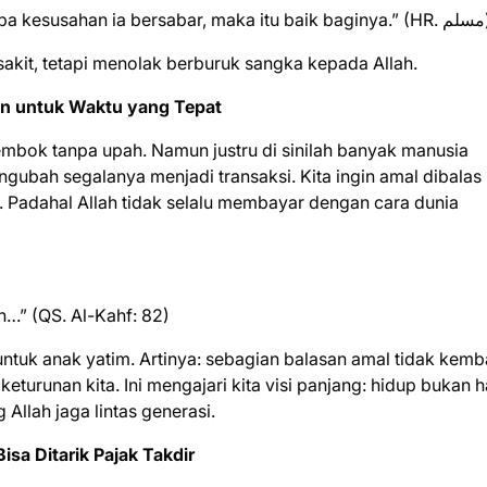
“Menakjubkan urusan seorang mukmin…
akit, tetapi menolak berburuk sangka kepada Allah.
an untuk Waktu yang Tepat
bok tanpa upah. Namun justru di sinilah banyak manusia
ubah segalanya menjadi transaksi. Kita ingin amal dibalas
. Padahal Allah tidak selalu membayar dengan cara dunia
…” (QS. Al-Kahf: 82)
ntuk anak yatim. Artinya: sebagian balasan amal tidak kemba
keturunan kita. Ini mengajari kita visi panjang: hidup bukan 
g Allah jaga lintas generasi.
sa Ditarik Pajak Takdir