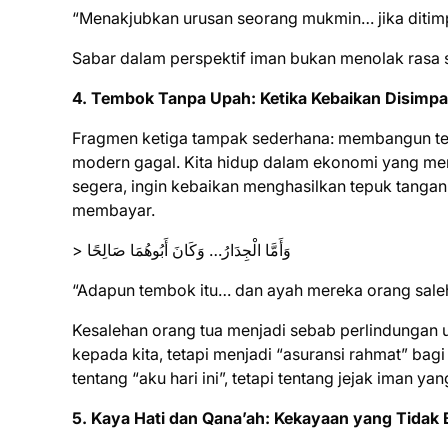
Sabar dalam perspektif iman bukan menolak rasa s
4. Tembok Tanpa Upah: Ketika Kebaikan Disimp
Fragmen ketiga tampak sederhana: membangun tem
modern gagal. Kita hidup dalam ekonomi yang meng
segera, ingin kebaikan menghasilkan tepuk tangan
membayar.
> وَأَمَّا الْجِدَارُ… وَكَانَ أَبُوهُمَا صَالِحًا
“Adapun tembok itu… dan ayah mereka orang saleh
Kesalehan orang tua menjadi sebab perlindungan u
kepada kita, tetapi menjadi “asuransi rahmat” bagi 
tentang “aku hari ini”, tetapi tentang jejak iman yan
5. Kaya Hati dan Qana’ah: Kekayaan yang Tidak Bi