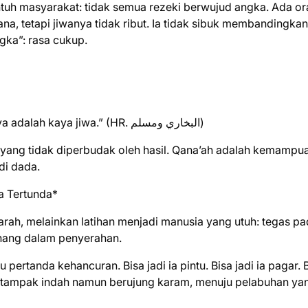
ntuh masyarakat: tidak semua rezeki berwujud angka. Ada o
ana, tetapi jiwanya tidak ribut. Ia tidak sibuk membandingkan
gka”: rasa cukup.
“Bukanlah kaya karena banyaknya harta, tetapi kaya adalah kaya jiwa.” (HR. البخاري ومسلم)
iar yang tidak diperbudak oleh hasil. Qana’ah adalah kemampu
di dada.
a Tertunda*
arah, melainkan latihan menjadi manusia yang utuh: tegas p
 tenang dalam penyerahan.
pertanda kehancuran. Bisa jadi ia pintu. Bisa jadi ia pagar. 
ang tampak indah namun berujung karam, menuju pelabuhan ya