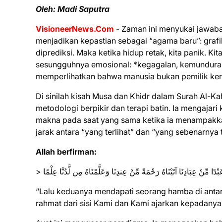
Oleh: Madi Saputra
VisioneerNews.Com
- Zaman ini menyukai jawaban
menjadikan kepastian sebagai “agama baru”: grafi
diprediksi. Maka ketika hidup retak, kita panik. K
sesungguhnya emosional: *kegagalan, kemunduran, 
memperlihatkan bahwa manusia bukan pemilik ken
Di sinilah kisah Musa dan Khidr dalam Surah Al-Ka
metodologi berpikir dan terapi batin. Ia mengajari 
makna pada saat yang sama ketika ia menampakkan
jarak antara “yang terlihat” dan “yang sebenarnya t
Allah berfirman:
> ْدًا مِّنْ عِبَادِنَا آتَيْنَاهُ رَحْمَةً مِّنْ عِندِنَا وَعَلَّمْنَاهُ مِن لَّدُنَّا عِلْمًا
“Lalu keduanya mendapati seorang hamba di ant
rahmat dari sisi Kami dan Kami ajarkan kepadanya i