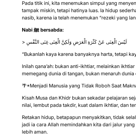
Pada titik ini, kita menemukan simpul yang menye
tampak miskin, tetapi hatinya luas. Ia hidup sederh
nasib, karena ia telah menemukan “rezeki yang lan
Nabi ﷺ bersabda:
> لَيْسَ الْغِنَى عَنْ كَثْرَةِ الْعَرَضِ وَلَكِنَّ الْغِنَى غِنَى النَّفْسِ
Inilah qana’ah: bukan anti-ikhtiar, melainkan ikht
memegang dunia di tangan, bukan menaruh dunia 
🌴*Menjadi Manusia yang Tidak Roboh Saat Makn
Kisah Musa dan Khidr bukan sekadar pelajaran sej
nilai, lembut pada takdir, kuat dalam ikhtiar, dan
Retakan hidup, betapapun menyakitkan, tidak selalu 
jadi ia cara Allah memindahkan kita dari jalur y
lebih aman.