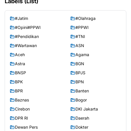
Labels (List)
#Jatim
#Olahraga
#Opini#PPWI
#PPWI
#Pendidikan
#TNI
#Wartawan
ASN
Aceh
Agama
Astra
BGN
BNSP
BPJS
BPK
BPN
BPR
Banten
Baznas
Bogor
Cirebon
DKI Jakarta
DPR RI
Daerah
Dewan Pers
Dokter