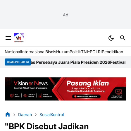
Ad
Nasional
Internasional
Bisnis
Hukum
Politik
TNI-POLRI
Pendidikan
ersebaya Juara Piala Presiden 2026
Festival Raimuti 2026 Semar
HEADLINE HARI INI
Daerah
SosialKontrol
"BPK Disebut Jadikan