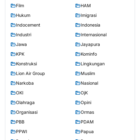
Film
HAM
Hukum
Imigrasi
Indocement
Indonesia
Industri
Internasional
Jawa
Jayapura
KPK
Kominfo
Konstruksi
Lingkungan
Lion Air Group
Muslim
Narkoba
Nasional
OKI
OjK
Olahraga
Opini
Organisasi
Ormas
PBB
PDAM
PPWI
Papua