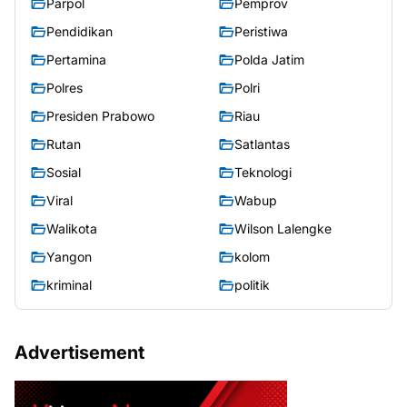
Parpol
Pemprov
Pendidikan
Peristiwa
Pertamina
Polda Jatim
Polres
Polri
Presiden Prabowo
Riau
Rutan
Satlantas
Sosial
Teknologi
Viral
Wabup
Walikota
Wilson Lalengke
Yangon
kolom
kriminal
politik
Advertisement