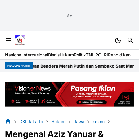
Ad
Nasional
Internasional
Bisnis
Hukum
Politik
TNI-POLRI
Pendidikan
n Bendera Merah Putih dan Sembako Saat Manfaatkan Program P
HEADLINE HARI INI
DKI Jakarta
Hukum
Jawa
kolom
Nasional
Mengenal Aziz Yanuar &