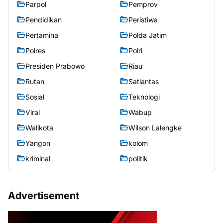
Parpol
Pemprov
Pendidikan
Peristiwa
Pertamina
Polda Jatim
Polres
Polri
Presiden Prabowo
Riau
Rutan
Satlantas
Sosial
Teknologi
Viral
Wabup
Walikota
Wilson Lalengke
Yangon
kolom
kriminal
politik
Advertisement