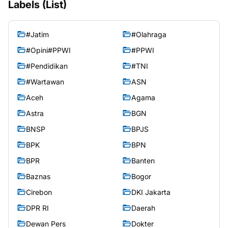
Labels (List)
#Jatim
#Olahraga
#Opini#PPWI
#PPWI
#Pendidikan
#TNI
#Wartawan
ASN
Aceh
Agama
Astra
BGN
BNSP
BPJS
BPK
BPN
BPR
Banten
Baznas
Bogor
Cirebon
DKI Jakarta
DPR RI
Daerah
Dewan Pers
Dokter