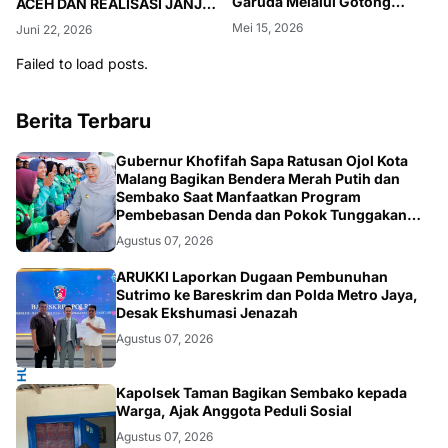
Garuda Melalui Gotong
ACEH DAN REALISASI JANJI
Royong
KEWENANGAN
Mei 15, 2026
Juni 22, 2026
PENGELOLAAN LAUT ACEH
HINGGA 200 MIL LAUT
Failed to load posts.
Berita Terbaru
SOSIAL
Gubernur Khofifah Sapa Ratusan Ojol Kota
Malang Bagikan Bendera Merah Putih dan
Sembako Saat Manfaatkan Program
Pembebasan Denda dan Pokok Tunggakan
PKB
Agustus 07, 2026
HUKUM.NASIONAL
ARUKKI Laporkan Dugaan Pembunuhan
Sutrimo ke Bareskrim dan Polda Metro Jaya,
Desak Ekshumasi Jenazah
Agustus 07, 2026
POLRI.SOSIAL
Kapolsek Taman Bagikan Sembako kepada
Warga, Ajak Anggota Peduli Sosial
Agustus 07, 2026