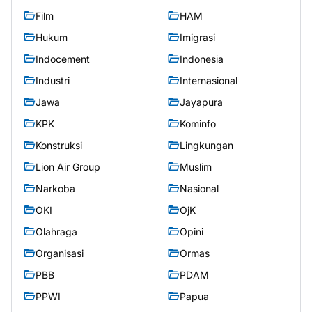
Film
HAM
Hukum
Imigrasi
Indocement
Indonesia
Industri
Internasional
Jawa
Jayapura
KPK
Kominfo
Konstruksi
Lingkungan
Lion Air Group
Muslim
Narkoba
Nasional
OKI
OjK
Olahraga
Opini
Organisasi
Ormas
PBB
PDAM
PPWI
Papua