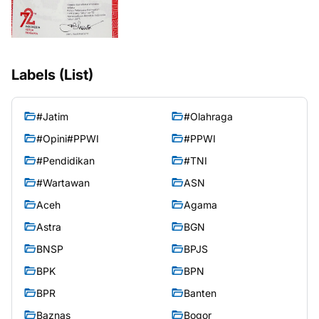
Labels (List)
#Jatim
#Olahraga
#Opini#PPWI
#PPWI
#Pendidikan
#TNI
#Wartawan
ASN
Aceh
Agama
Astra
BGN
BNSP
BPJS
BPK
BPN
BPR
Banten
Baznas
Bogor