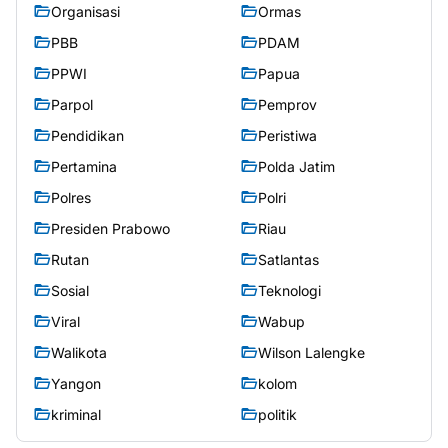
Organisasi
Ormas
PBB
PDAM
PPWI
Papua
Parpol
Pemprov
Pendidikan
Peristiwa
Pertamina
Polda Jatim
Polres
Polri
Presiden Prabowo
Riau
Rutan
Satlantas
Sosial
Teknologi
Viral
Wabup
Walikota
Wilson Lalengke
Yangon
kolom
kriminal
politik