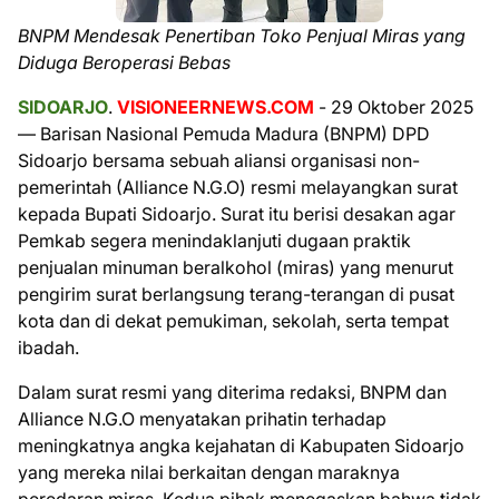
BNPM Mendesak Penertiban Toko Penjual Miras yang
Diduga Beroperasi Bebas
SIDOARJO
.
VISIONEERNEWS.COM
- 29 Oktober 2025
— Barisan Nasional Pemuda Madura (BNPM) DPD
Sidoarjo bersama sebuah aliansi organisasi non-
pemerintah (Alliance N.G.O) resmi melayangkan surat
kepada Bupati Sidoarjo. Surat itu berisi desakan agar
Pemkab segera menindaklanjuti dugaan praktik
penjualan minuman beralkohol (miras) yang menurut
pengirim surat berlangsung terang-terangan di pusat
kota dan di dekat pemukiman, sekolah, serta tempat
ibadah.
Dalam surat resmi yang diterima redaksi, BNPM dan
Alliance N.G.O menyatakan prihatin terhadap
meningkatnya angka kejahatan di Kabupaten Sidoarjo
yang mereka nilai berkaitan dengan maraknya
peredaran miras. Kedua pihak menegaskan bahwa tidak