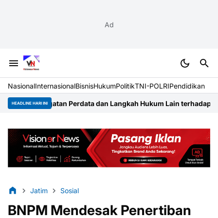
Ad
Nasional
Internasional
Bisnis
Hukum
Politik
TNI-POLRI
Pendidikan
 Perdata dan Langkah Hukum Lain terhadap Pengembang Taman 
HEADLINE HARI INI
Jatim
Sosial
BNPM Mendesak Penertiban