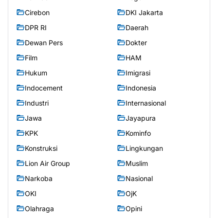
Cirebon
DKI Jakarta
DPR RI
Daerah
Dewan Pers
Dokter
Film
HAM
Hukum
Imigrasi
Indocement
Indonesia
Industri
Internasional
Jawa
Jayapura
KPK
Kominfo
Konstruksi
Lingkungan
Lion Air Group
Muslim
Narkoba
Nasional
OKI
OjK
Olahraga
Opini