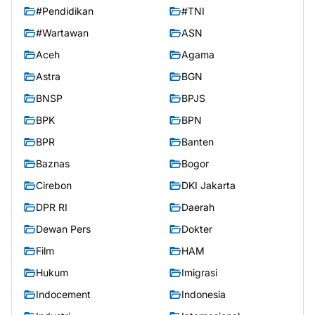
#Pendidikan
#TNI
#Wartawan
ASN
Aceh
Agama
Astra
BGN
BNSP
BPJS
BPK
BPN
BPR
Banten
Baznas
Bogor
Cirebon
DKI Jakarta
DPR RI
Daerah
Dewan Pers
Dokter
Film
HAM
Hukum
Imigrasi
Indocement
Indonesia