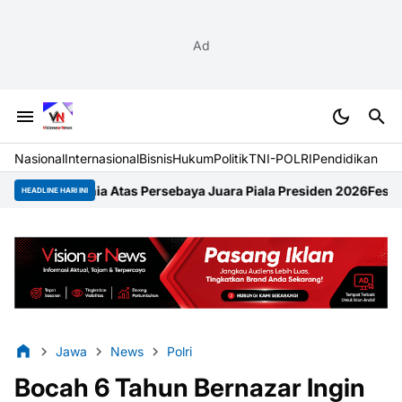
Ad
Nasional
Internasional
Bisnis
Hukum
Politik
TNI-POLRI
Pendidikan
 Atas Persebaya Juara Piala Presiden 2026
Festival Raimuti 202
HEADLINE HARI INI
Jawa
News
Polri
Bocah 6 Tahun Bernazar Ingin