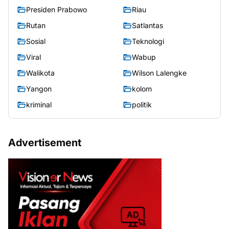
Presiden Prabowo
Riau
Rutan
Satlantas
Sosial
Teknologi
Viral
Wabup
Walikota
Wilson Lalengke
Yangon
kolom
kriminal
politik
Advertisement