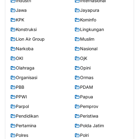
Industri
Internasional
Jawa
Jayapura
KPK
Kominfo
Konstruksi
Lingkungan
Lion Air Group
Muslim
Narkoba
Nasional
OKI
OjK
Olahraga
Opini
Organisasi
Ormas
PBB
PDAM
PPWI
Papua
Parpol
Pemprov
Pendidikan
Peristiwa
Pertamina
Polda Jatim
Polres
Polri