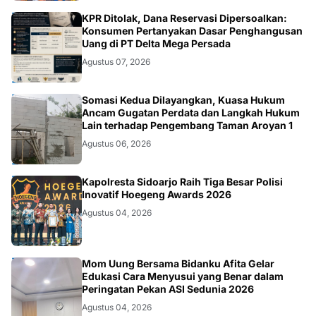
HUKUM.DAERAH
KPR Ditolak, Dana Reservasi Dipersoalkan:
Konsumen Pertanyakan Dasar Penghangusan
Uang di PT Delta Mega Persada
Agustus 07, 2026
HUKUM.DAERAH
Somasi Kedua Dilayangkan, Kuasa Hukum
Ancam Gugatan Perdata dan Langkah Hukum
Lain terhadap Pengembang Taman Aroyan 1
Agustus 06, 2026
POLRI
Kapolresta Sidoarjo Raih Tiga Besar Polisi
Inovatif Hoegeng Awards 2026
Agustus 04, 2026
KESEHATAN
Mom Uung Bersama Bidanku Afita Gelar
Edukasi Cara Menyusui yang Benar dalam
Peringatan Pekan ASI Sedunia 2026
Agustus 04, 2026