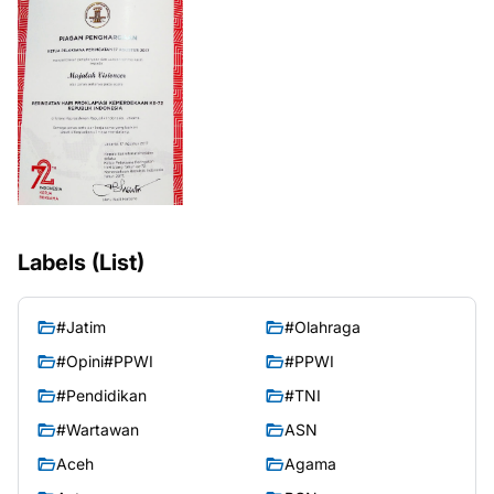
Labels (List)
#Jatim
#Olahraga
#Opini#PPWI
#PPWI
#Pendidikan
#TNI
#Wartawan
ASN
Aceh
Agama