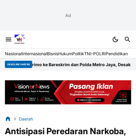
Ad
Nasional
Internasional
Bisnis
Hukum
Politik
TNI-POLRI
Pendidikan
mo ke Bareskrim dan Polda Metro Jaya, Desak Ekshumasi Jenaz
HEADLINE HARI INI
Daerah
Antisipasi Peredaran Narkoba,