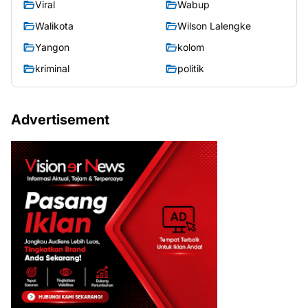
Viral
Wabup
Walikota
Wilson Lalengke
Yangon
kolom
kriminal
politik
Advertisement