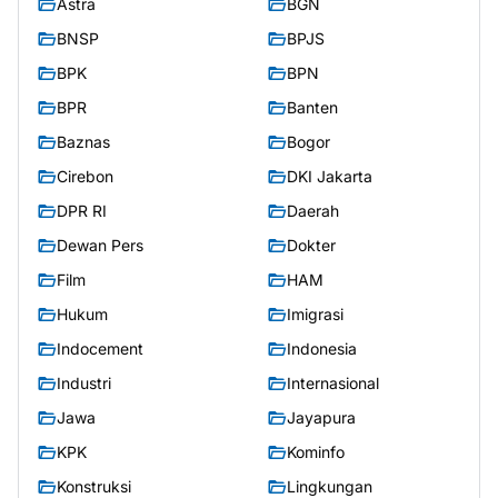
Astra
BGN
BNSP
BPJS
BPK
BPN
BPR
Banten
Baznas
Bogor
Cirebon
DKI Jakarta
DPR RI
Daerah
Dewan Pers
Dokter
Film
HAM
Hukum
Imigrasi
Indocement
Indonesia
Industri
Internasional
Jawa
Jayapura
KPK
Kominfo
Konstruksi
Lingkungan