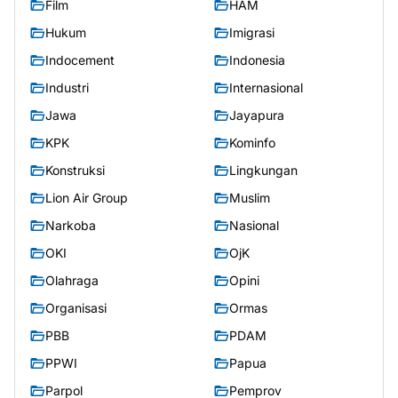
Film
HAM
Hukum
Imigrasi
Indocement
Indonesia
Industri
Internasional
Jawa
Jayapura
KPK
Kominfo
Konstruksi
Lingkungan
Lion Air Group
Muslim
Narkoba
Nasional
OKI
OjK
Olahraga
Opini
Organisasi
Ormas
PBB
PDAM
PPWI
Papua
Parpol
Pemprov