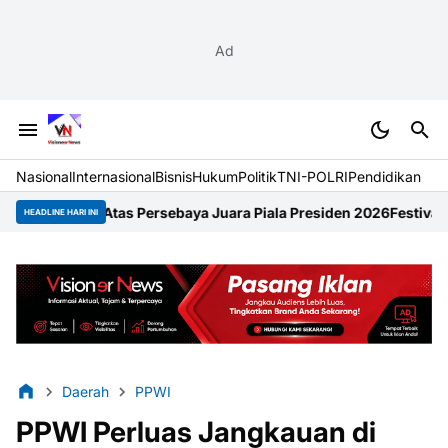
Ad
Nasional
Internasional
Bisnis
Hukum
Politik
TNI-POLRI
Pendidikan
s Persebaya Juara Piala Presiden 2026
Festival Raimuti 2026 Se
HEADLINE HARI INI
Daerah
PPWI
PPWI Perluas Jangkauan di