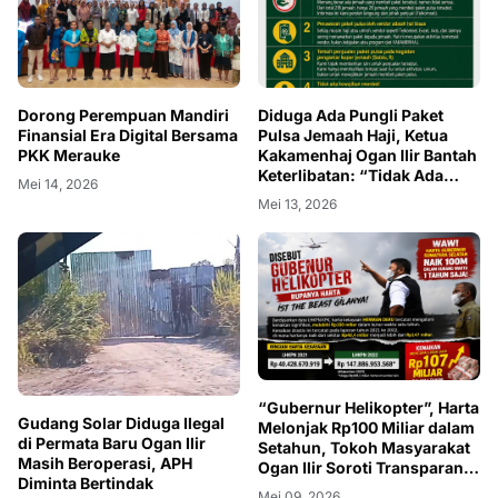
Dorong Perempuan Mandiri
Diduga Ada Pungli Paket
Finansial Era Digital Bersama
Pulsa Jemaah Haji, Ketua
PKK Merauke
Kakamenhaj Ogan Ilir Bantah
Keterlibatan: “Tidak Ada
Mei 14, 2026
Kewajiban Membeli”
Mei 13, 2026
“Gubernur Helikopter”, Harta
Gudang Solar Diduga Ilegal
Melonjak Rp100 Miliar dalam
di Permata Baru Ogan Ilir
Setahun, Tokoh Masyarakat
Masih Beroperasi, APH
Ogan Ilir Soroti Transparansi
Diminta Bertindak
Kekayaan Pejabat
Mei 09, 2026