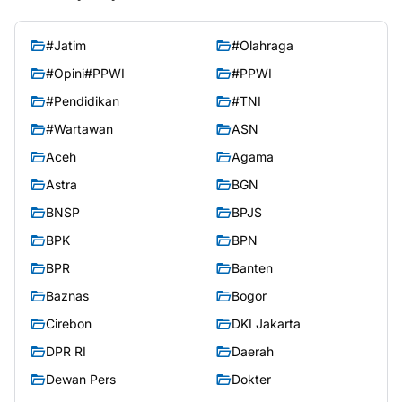
#Jatim
#Olahraga
#Opini#PPWI
#PPWI
#Pendidikan
#TNI
#Wartawan
ASN
Aceh
Agama
Astra
BGN
BNSP
BPJS
BPK
BPN
BPR
Banten
Baznas
Bogor
Cirebon
DKI Jakarta
DPR RI
Daerah
Dewan Pers
Dokter