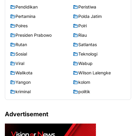
Pendidikan
Peristiwa
Pertamina
Polda Jatim
Polres
Polri
Presiden Prabowo
Riau
Rutan
Satlantas
Sosial
Teknologi
Viral
Wabup
Walikota
Wilson Lalengke
Yangon
kolom
kriminal
politik
Advertisement