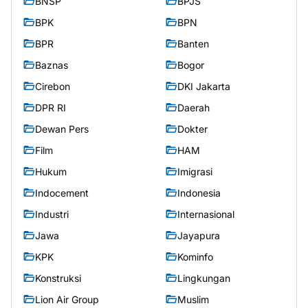
BNSP
BPJS
BPK
BPN
BPR
Banten
Baznas
Bogor
Cirebon
DKI Jakarta
DPR RI
Daerah
Dewan Pers
Dokter
Film
HAM
Hukum
Imigrasi
Indocement
Indonesia
Industri
Internasional
Jawa
Jayapura
KPK
Kominfo
Konstruksi
Lingkungan
Lion Air Group
Muslim