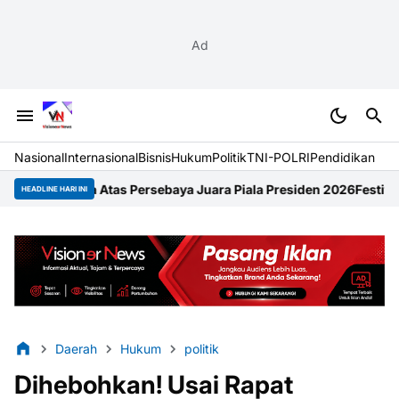
Ad
Nasional
Internasional
Bisnis
Hukum
Politik
TNI-POLRI
Pendidikan
Atas Persebaya Juara Piala Presiden 2026
Festival Raimuti 2026
HEADLINE HARI INI
Daerah
Hukum
politik
Dihebohkan! Usai Rapat