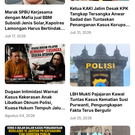
Ketua KAKI Jatim Desak KPK
Marak SPBU Kerjasama
Tangkap Tersangka Anwar
dengan Mafia jual BBM
Sadad dan Tuntaskan
Subsidi Jenis Solar,Kapolres
Penanganan Kasus Korupsi
Lamongan Harus Bertindak
Dana Hibah Jatim Pada
Juli 31, 2026
Tegas dan Keras
Tahun 2026 Ini
Juli 17, 2026
Dugaan Intimidasi Warnai
LBH Mukti Pajajaran Kawal
Kasus Kekerasan Anak
Tuntas Kasus Kematian Susi
Libatkan Oknum Polisi,
Purwanti, Pengungkapan
Kuasa Hukum Tempuh Jalur
Fakta Terus Bergulir
Propam dan LPSK
Agustus 04, 2026
Juli 25, 2026