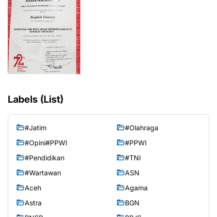
Labels (List)
#Jatim
#Olahraga
#Opini#PPWI
#PPWI
#Pendidikan
#TNI
#Wartawan
ASN
Aceh
Agama
Astra
BGN