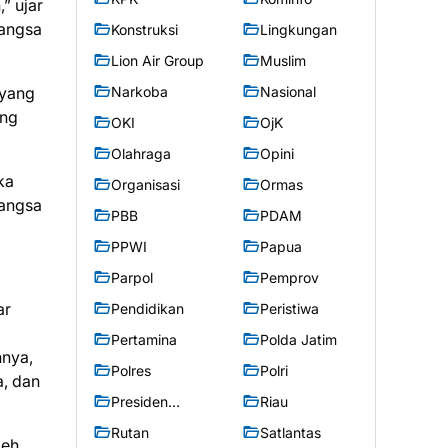
” ujar
bangsa
Konstruksi
Lingkungan
Lion Air Group
Muslim
 yang
Narkoba
Nasional
ang
OKI
OjK
Olahraga
Opini
ka
Organisasi
Ormas
bangsa
PBB
PDAM
PPWI
Papua
Parpol
Pemprov
ar
Pendidikan
Peristiwa
m
Pertamina
Polda Jatim
nnya,
Polres
Polri
, dan
Presiden
Riau
Prabowo
Rutan
Satlantas
leh