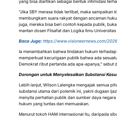
yang bisa diartikan sebagai bentuk intimidasi te
“Jika SBY merasa tidak terlibat, maka sampaikan k
membungkam suara rakyat dengan ancaman hukum.
juga, mereka bisa beri contoh kepada publik, bukan
mantan dosen Filsafat dan Logika Ilmu Universitas
Baca Juga:
https://www.visioneernews.com/2026
Ia menambahkan bahwa tindakan hukum terhadap wa
memperkuat kecurigaan publik bahwa ada sesuatu 
Demokrat ribut pertanda ada apa-apanya,” sebut d
Dorongan untuk Menyelesaikan Substansi Kasus
Lebih lanjut, Wilson Lalengke mengajak semua pih
substansi utama dari polemik ini, yakni dugaan ija
menyita perhatian publik dan sumber daya negara 
hukum yang tuntas dan memuaskan.
Menurut tokoh HAM internasional itu, daripada sib