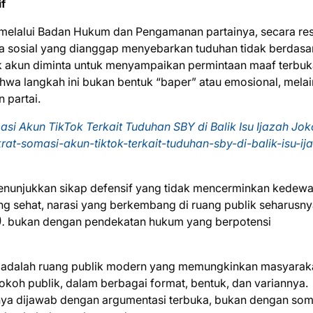
f
 melalui Badan Hukum dan Pengamanan partainya, secara re
 sosial yang dianggap menyebarkan tuduhan tidak berdasa
ik akun diminta untuk menyampaikan permintaan maaf terbu
a langkah ini bukan bentuk “baper” atau emosional, mela
 partai.
i Akun TikTok Terkait Tuduhan SBY di Balik Isu Ijazah Jo
at-somasi-akun-tiktok-terkait-tuduhan-sby-di-balik-isu-ij
 menunjukkan sikap defensif yang tidak mencerminkan kedew
ang sehat, narasi yang berkembang di ruang publik seharusn
.
bukan dengan pendekatan hukum yang berpotensi
 adalah ruang publik modern yang memungkinkan masyarak
okoh publik, dalam berbagai format, bentuk, dan variannya.
nya dijawab dengan argumentasi terbuka, bukan dengan som