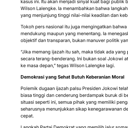
kasus ini. Itu akan menjadi sinyal kuat bagi publ
Wilson Lalengke. Ia menambahkan bahwa langkah 
yang menjunjung tinggi nilai-nilai keadilan dan ke
Tokoh pers nasional itu juga mengingatkan bahwa k
mendukung maupun yang menentang. Ia menegaska
objektif dan transparan, bukan manuver politik y
“Jika memang ijazah itu sah, maka tidak ada yang 
secara terang-benderang. Ini bukan soal Jokowi at
ke masa depan,” tegas Wilson Lalengke lagi.
Demokrasi yang Sehat Butuh Keberanian Moral
Polemik dugaan ijazah palsu Presiden Jokowi telah
biasa tinggi dan cenderung berdampak buruk di 
situasi seperti ini, semua pihak yang memiliki pen
seharusnya menunjukkan sikap kenegarawanan de
cepat.
Langkah Partai Demokrat yang memilih jalur somasi