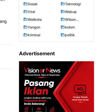
Sosial
Teknologi
Viral
Wabup
Walikota
Wilson
yang
Lalengke
Yangon
kolom
kriminal
politik
Advertisement