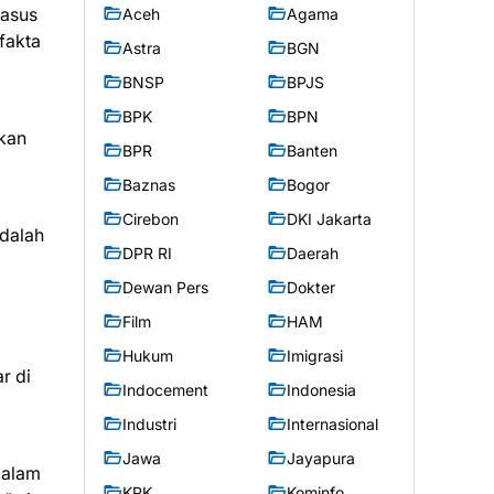
kasus
Aceh
Agama
fakta
Astra
BGN
BNSP
BPJS
BPK
BPN
ukan
BPR
Banten
Baznas
Bogor
Cirebon
DKI Jakarta
dalah
DPR RI
Daerah
Dewan Pers
Dokter
Film
HAM
Hukum
Imigrasi
r di
Indocement
Indonesia
Industri
Internasional
Jawa
Jayapura
dalam
KPK
Kominfo