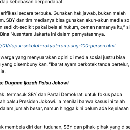
rhadap kebebasan berpendapat.
larifikasi secara terbuka. Gunakan hak jawab, bukan malah
 SBY dan tim medianya bisa gunakan akun-akun media sos
 sedikit-sedikit pakai belalai hukum, cemen namanya itu,” si
 Bina Nusantara Jakarta ini dalam pernyataannya.
/01/dapur-sekolah-rakyat-rampung-100-persen.html
rga yang menyuarakan opini di media sosial justru bisa
yang disembunyikan. “Ibarat ayam berkotek tanda bertelur,
ia.
: Dugaan Ijazah Palsu Jokowi
ak, termasuk SBY dan Partai Demokrat, untuk fokus pada
zah palsu Presiden Jokowi. Ia menilai bahwa kasus ini telah
dalam jumlah besar, namun hingga kini belum ada kejelasan
uk membela diri dari tuduhan, SBY dan pihak-pihak yang dis