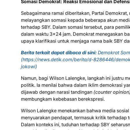
Somasi Demokrat: Reaksi Emosional dan Defensi
Sebagaimana ramai diberitakan, Partai Demokrat,
melayangkan somasi kepada beberapa akun media
terhadap SBY. Dalam somasi tersebut, para pemil
dalam waktu 3x24 jam. Demokrat menegaskan bahw
upaya klarifikasi untuk menjaga nama baik SBY dan
Berita terkait dapat dibaca di sini:
Demokrat Somas
(https://news.detik.com/berita/d-8286446/demokr
jokowi)
Namun, bagi Wilson Lalengke, langkah ini justru
politik. Ia menilai bahwa dalam iklim demokrasi y
dijawab dengan narasi tandingan
(counter opinion)
membungkam kebebasan berekspresi.
Wilson Lalengke menekankan bahwa media sosial
menyuarakan pendapat, termasuk kritik terhadap t
Dalam konteks ini, tuduhan terhadap SBY seharus