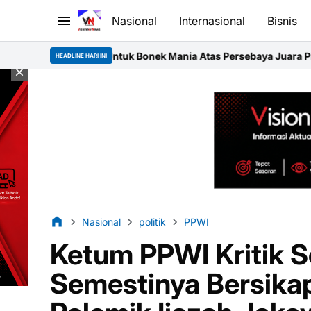
Nasional
Internasional
Bisnis
 Bonek Mania Atas Persebaya Juara Piala Presiden 2026
Festival 
HEADLINE HARI INI
Nasional
politik
PPWI
Ketum PPWI Kritik 
Semestinya Bersika