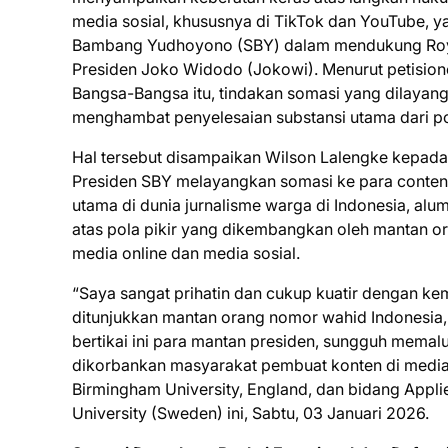
media sosial, khususnya di TikTok dan YouTube, y
Bambang Yudhoyono (SBY) dalam mendukung Roy
Presiden Joko Widodo (Jokowi). Menurut petisio
Bangsa-Bangsa itu, tindakan somasi yang dilayan
menghambat penyelesaian substansi utama dari pole
Hal tersebut disampaikan Wilson Lalengke kepada
Presiden SBY melayangkan somasi ke para content
utama di dunia jurnalisme warga di Indonesia, alu
atas pola pikir yang dikembangkan oleh mantan o
media online dan media sosial.
“Saya sangat prihatin dan cukup kuatir dengan kem
ditunjukkan mantan orang nomor wahid Indonesia,
bertikai ini para mantan presiden, sungguh memal
dikorbankan masyarakat pembuat konten di media so
Birmingham University, England, dan bidang Applie
University (Sweden) ini, Sabtu, 03 Januari 2026.