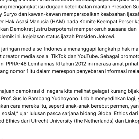
ang mengangkat isu dugaan keterlibatan mantan Presiden Su
 Suryo dan kawan-kawan mempersoalkan keabsahan ijaza
ner Hak Asasi Manusia (HAM) pada Komite Keempat Perserik
gkan Demokrat justru berpotensi memperkeruh suasana dan
mik ini: kejelasan status ijazah Presiden Jokowi.
 jaringan media se-Indonesia menanggapi langkah pihak ma
 creator media sosial TikTok dan YouTube. Sebagai promot
mni PPRA-48 Lemhannas RI tahun 2012 ini merasa amat prihat
rang nomor 1 itu dalam merespon penyebaran informasi mela
ajuan demokrasi di negara kita melihat gelagat kurang bija
 Prof. Susilo Bambang Yudhoyono. Lebih menyedihkan lagi,
ukan cara mereka itu, seperti anak-anak berebut permen, ya
sial,” ujar lulusan pasca sarjana bidang Global Ethics dari
d Ethics dari Utrecht University (the Netherlands) dan Linko