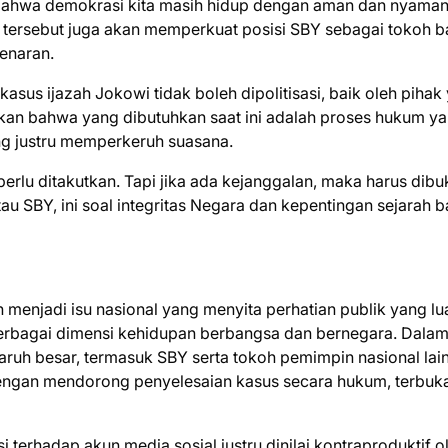
ik bahwa demokrasi kita masih hidup dengan aman dan nyaman,
tersebut juga akan memperkuat posisi SBY sebagai tokoh 
benaran.
asus ijazah Jokowi tidak boleh dipolitisasi, baik oleh pihak
n bahwa yang dibutuhkan saat ini adalah proses hukum y
ang justru memperkeruh suasana.
perlu ditakutkan. Tapi jika ada kejanggalan, maka harus dibu
au SBY, ini soal integritas Negara dan kepentingan sejarah 
 menjadi isu nasional yang menyita perhatian publik yang lu
berbagai dimensi kehidupan berbangsa dan bernegara. Dala
garuh besar, termasuk SBY serta tokoh pemimpin nasional lai
ngan mendorong penyelesaian kasus secara hukum, terbuka
 terhadap akun media sosial justru dinilai kontraproduktif o