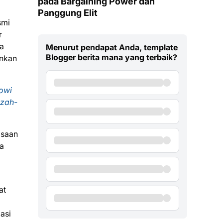
pada Bargaining Power dan
Panggung Elit
smi
r
ka
Menurut pendapat Anda, template
Blogger berita mana yang terbaik?
inkan
kowi
azah-
asaan
ya
at
asi