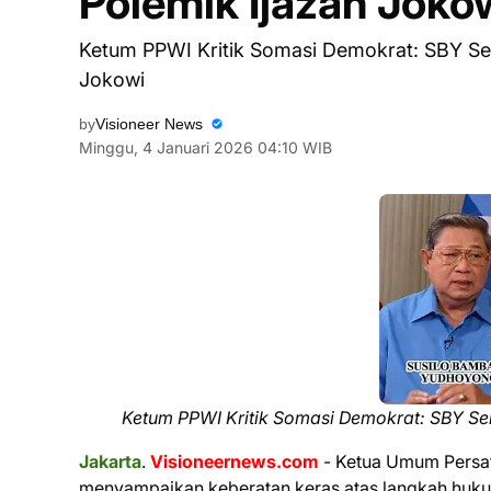
Polemik Ijazah Joko
Ketum PPWI Kritik Somasi Demokrat: SBY Se
Jokowi
by
Visioneer News
Minggu, 4 Januari 2026 04:10 WIB
Ketum PPWI Kritik Somasi Demokrat: SBY S
Jakarta
.
Visioneernews.com
- Ketua Umum Persat
menyampaikan keberatan keras atas langkah hukum