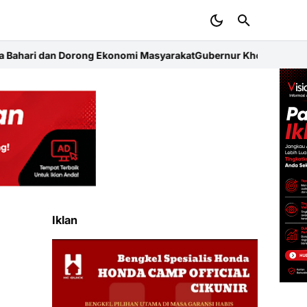
mi Masyarakat
Gubernur Khofifah Sapa Ratusan Ojol Kota Malang
Iklan