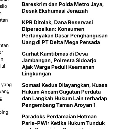
Bareskrim dan Polda Metro Jaya,
silo
Desak Ekshumasi Jenazah
h
atan
KPR Ditolak, Dana Reservasi
Dipersoalkan: Konsumen
Pertanyakan Dasar Penghangusan
Uang di PT Delta Mega Persada
ntan
or
Curhat Kamtibmas di Desa
in
Jambangan, Polresta Sidoarjo
lui
Ajak Warga Peduli Keamanan
Lingkungan
k yang
Somasi Kedua Dilayangkan, Kuasa
 yang
Hukum Ancam Gugatan Perdata
ng
dan Langkah Hukum Lain terhadap
Pengembang Taman Aroyan 1
ping
Paradoks Perdamaian Hotman
Paris–PWI: Ketika Hukum Tunduk