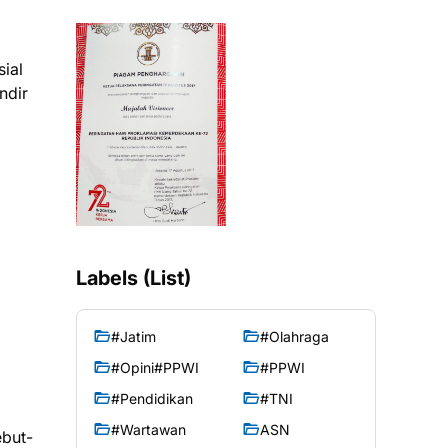
ial
ndir
Labels (List)
#Jatim
#Olahraga
#Opini#PPWI
#PPWI
#Pendidikan
#TNI
#Wartawan
ASN
ebut-