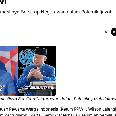
wi
mestinya Bersikap Negarawan dalam Polemik Ijazah
emestinya Bersikap Negarawan dalam Polemik Ijazah Jokow
uan Pewarta Warga Indonesia (Ketum PPWI), Wilson Laleng
 yang diambil Partai Demokrat terhadap sejumlah pemilik 