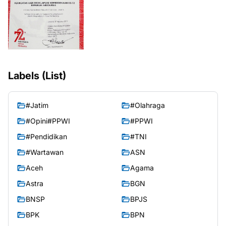
Labels (List)
#Jatim
#Olahraga
#Opini#PPWI
#PPWI
#Pendidikan
#TNI
#Wartawan
ASN
Aceh
Agama
Astra
BGN
BNSP
BPJS
BPK
BPN