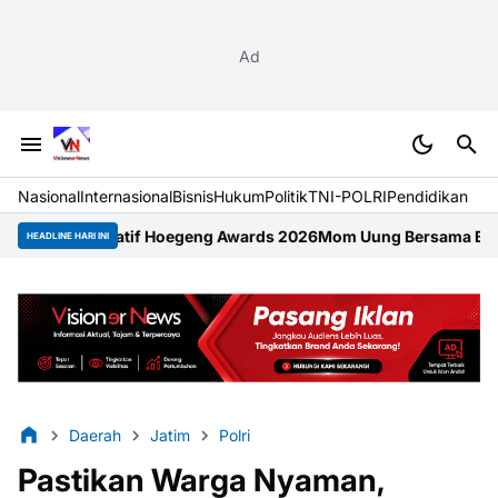
Ad
Nasional
Internasional
Bisnis
Hukum
Politik
TNI-POLRI
Pendidikan
vatif Hoegeng Awards 2026
Mom Uung Bersama Bidanku Afita Gelar 
HEADLINE HARI INI
Daerah
Jatim
Polri
Pastikan Warga Nyaman,