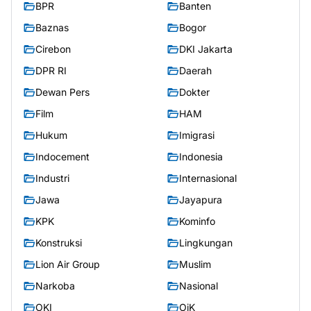
BPR
Banten
Baznas
Bogor
Cirebon
DKI Jakarta
DPR RI
Daerah
Dewan Pers
Dokter
Film
HAM
Hukum
Imigrasi
Indocement
Indonesia
Industri
Internasional
Jawa
Jayapura
KPK
Kominfo
Konstruksi
Lingkungan
Lion Air Group
Muslim
Narkoba
Nasional
OKI
OjK