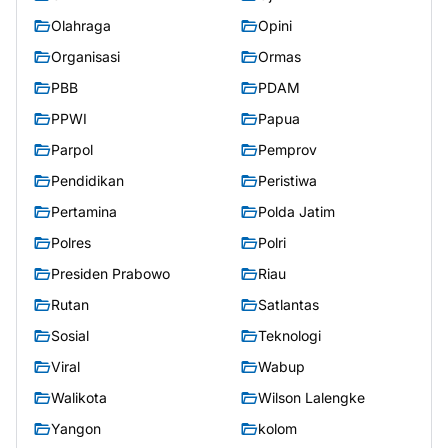
Olahraga
Opini
Organisasi
Ormas
PBB
PDAM
PPWI
Papua
Parpol
Pemprov
Pendidikan
Peristiwa
Pertamina
Polda Jatim
Polres
Polri
Presiden Prabowo
Riau
Rutan
Satlantas
Sosial
Teknologi
Viral
Wabup
Walikota
Wilson Lalengke
Yangon
kolom