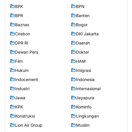
BPK
BPN
BPR
Banten
Baznas
Bogor
Cirebon
DKI Jakarta
DPR RI
Daerah
Dewan Pers
Dokter
Film
HAM
Hukum
Imigrasi
Indocement
Indonesia
Industri
Internasional
Jawa
Jayapura
KPK
Kominfo
Konstruksi
Lingkungan
Lion Air Group
Muslim