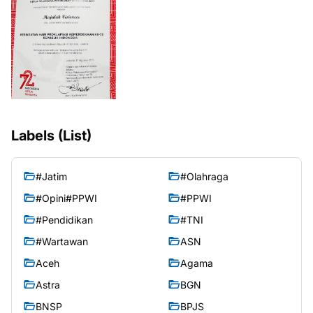
Labels (List)
#Jatim
#Olahraga
#Opini#PPWI
#PPWI
#Pendidikan
#TNI
#Wartawan
ASN
Aceh
Agama
Astra
BGN
BNSP
BPJS