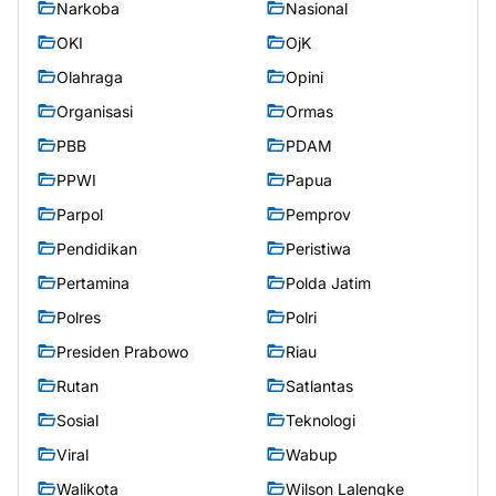
Narkoba
Nasional
OKI
OjK
Olahraga
Opini
Organisasi
Ormas
PBB
PDAM
PPWI
Papua
Parpol
Pemprov
Pendidikan
Peristiwa
Pertamina
Polda Jatim
Polres
Polri
Presiden Prabowo
Riau
Rutan
Satlantas
Sosial
Teknologi
Viral
Wabup
Walikota
Wilson Lalengke