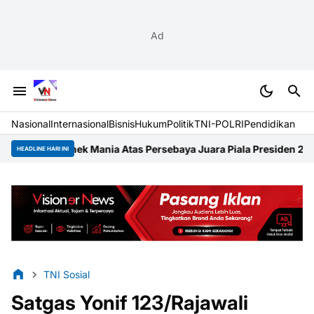
Ad
Nasional
Internasional
Bisnis
Hukum
Politik
TNI-POLRI
Pendidikan
nek Mania Atas Persebaya Juara Piala Presiden 2026
Festival Rai
HEADLINE HARI INI
TNI Sosial
Satgas Yonif 123/Rajawali