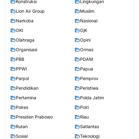
Konstruksi
Lingkungan
Lion Air Group
Muslim
Narkoba
Nasional
OKI
OjK
Olahraga
Opini
Organisasi
Ormas
PBB
PDAM
PPWI
Papua
Parpol
Pemprov
Pendidikan
Peristiwa
Pertamina
Polda Jatim
Polres
Polri
Presiden Prabowo
Riau
Rutan
Satlantas
Sosial
Teknologi