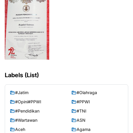
Labels (List)
#Jatim
#Olahraga
#Opini#PPWI
#PPWI
#Pendidikan
#TNI
#Wartawan
ASN
Aceh
Agama