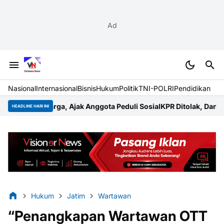
Ad
Nasional
Internasional
Bisnis
Hukum
Politik
TNI-POLRI
Pendidikan
 Ajak Anggota Peduli Sosial
KPR Ditolak, Dana Reservasi Dipers
HEADLINE HARI INI
Hukum
Jatim
Wartawan
“Penangkapan Wartawan OTT