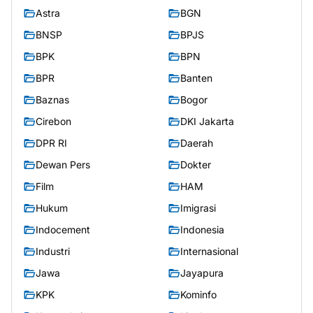
Astra
BGN
BNSP
BPJS
BPK
BPN
BPR
Banten
Baznas
Bogor
Cirebon
DKI Jakarta
DPR RI
Daerah
Dewan Pers
Dokter
Film
HAM
Hukum
Imigrasi
Indocement
Indonesia
Industri
Internasional
Jawa
Jayapura
KPK
Kominfo