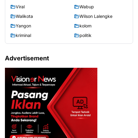
Viral
Wabup
Walikota
Wilson Lalengke
Yangon
kolom
kriminal
politik
Advertisement