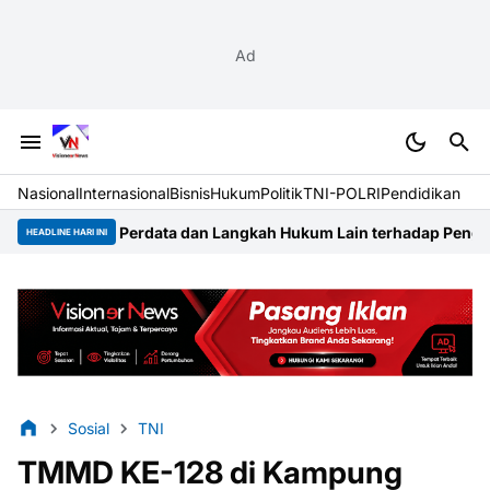
Ad
Nasional
Internasional
Bisnis
Hukum
Politik
TNI-POLRI
Pendidikan
ata dan Langkah Hukum Lain terhadap Pengembang Taman Aroyan
HEADLINE HARI INI
Sosial
TNI
TMMD KE-128 di Kampung