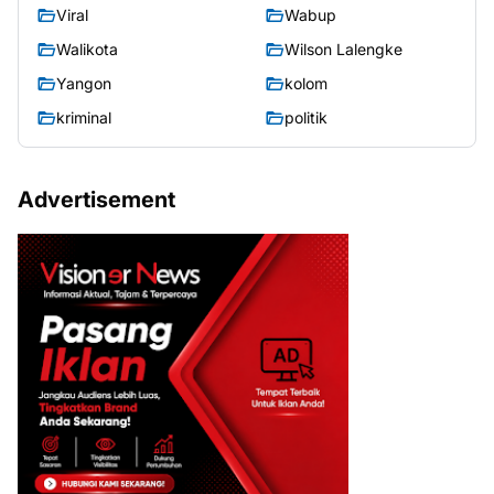
Viral
Wabup
Walikota
Wilson Lalengke
Yangon
kolom
kriminal
politik
Advertisement