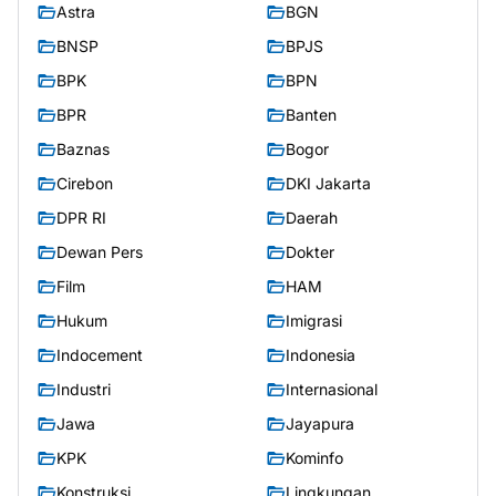
Astra
BGN
BNSP
BPJS
BPK
BPN
BPR
Banten
Baznas
Bogor
Cirebon
DKI Jakarta
DPR RI
Daerah
Dewan Pers
Dokter
Film
HAM
Hukum
Imigrasi
Indocement
Indonesia
Industri
Internasional
Jawa
Jayapura
KPK
Kominfo
Konstruksi
Lingkungan