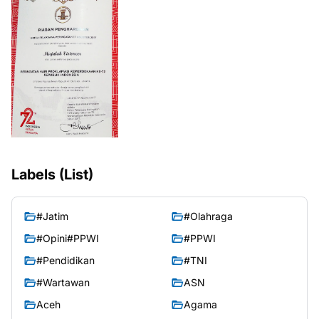
Labels (List)
#Jatim
#Olahraga
#Opini#PPWI
#PPWI
#Pendidikan
#TNI
#Wartawan
ASN
Aceh
Agama