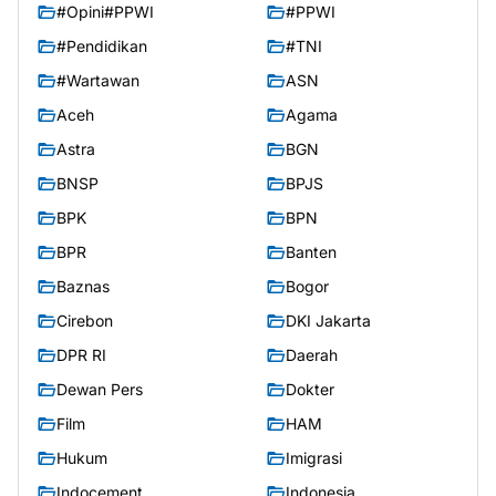
#Opini#PPWI
#PPWI
#Pendidikan
#TNI
#Wartawan
ASN
Aceh
Agama
Astra
BGN
BNSP
BPJS
BPK
BPN
BPR
Banten
Baznas
Bogor
Cirebon
DKI Jakarta
DPR RI
Daerah
Dewan Pers
Dokter
Film
HAM
Hukum
Imigrasi
Indocement
Indonesia