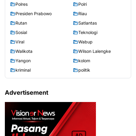
Polres
Polri
Presiden Prabowo
Riau
Rutan
Satlantas
Sosial
Teknologi
Viral
Wabup
Walikota
Wilson Lalengke
Yangon
kolom
kriminal
politik
Advertisement