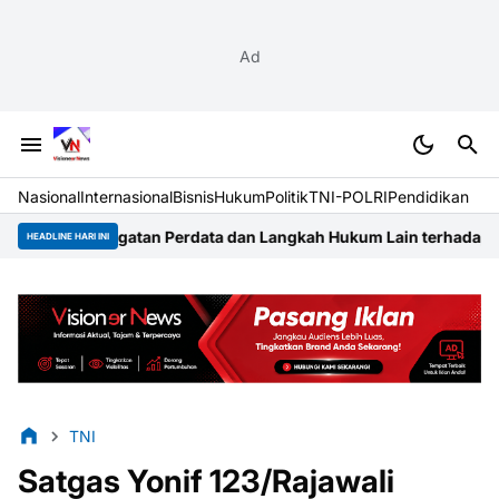
Ad
Nasional
Internasional
Bisnis
Hukum
Politik
TNI-POLRI
Pendidikan
atan Perdata dan Langkah Hukum Lain terhadap Pengembang Ta
HEADLINE HARI INI
TNI
Satgas Yonif 123/Rajawali