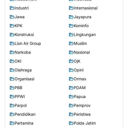
Industri
Internasional
Jawa
Jayapura
KPK
Kominfo
Konstruksi
Lingkungan
Lion Air Group
Muslim
Narkoba
Nasional
OKI
OjK
Olahraga
Opini
Organisasi
Ormas
PBB
PDAM
PPWI
Papua
Parpol
Pemprov
Pendidikan
Peristiwa
Pertamina
Polda Jatim