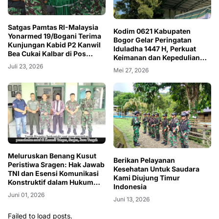
Satgas Pamtas RI-Malaysia
Kodim 0621 Kabupaten
Yonarmed 19/Bogani Terima
Bogor Gelar Peringatan
Kunjungan Kabid P2 Kanwil
Iduladha 1447 H, Perkuat
Bea Cukai Kalbar di Pos
Keimanan dan Kepedulian
Gabma Kotis
Sosial Prajurit
Juli 23, 2026
Mei 27, 2026
Meluruskan Benang Kusut
Berikan Pelayanan
Peristiwa Sragen: Hak Jawab
Kesehatan Untuk Saudara
TNI dan Esensi Komunikasi
Kami Diujung Timur
Konstruktif dalam Hukum
Indonesia
Negara
Juni 01, 2026
Juni 13, 2026
Failed to load posts.