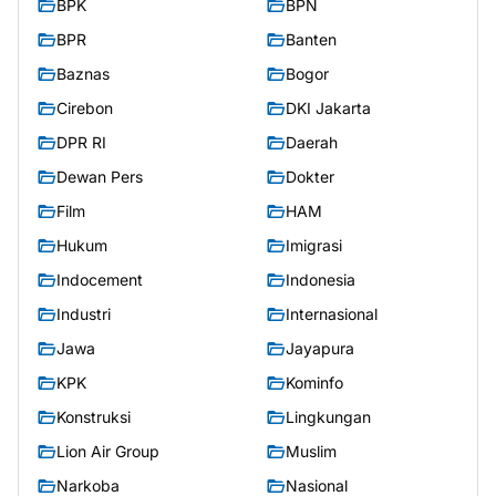
BPK
BPN
BPR
Banten
Baznas
Bogor
Cirebon
DKI Jakarta
DPR RI
Daerah
Dewan Pers
Dokter
Film
HAM
Hukum
Imigrasi
Indocement
Indonesia
Industri
Internasional
Jawa
Jayapura
KPK
Kominfo
Konstruksi
Lingkungan
Lion Air Group
Muslim
Narkoba
Nasional