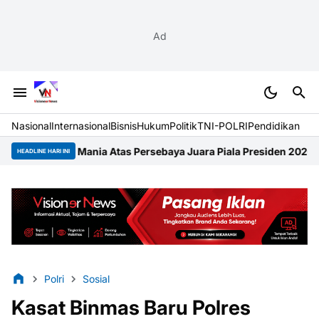
Ad
Nasional
Internasional
Bisnis
Hukum
Politik
TNI-POLRI
Pendidikan
ania Atas Persebaya Juara Piala Presiden 2026
Festival Raimuti
HEADLINE HARI INI
Polri
Sosial
Kasat Binmas Baru Polres