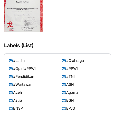
Labels (List)
#Jatim
#Olahraga
#Opini#PPWI
#PPWI
#Pendidikan
#TNI
#Wartawan
ASN
Aceh
Agama
Astra
BGN
BNSP
BPJS