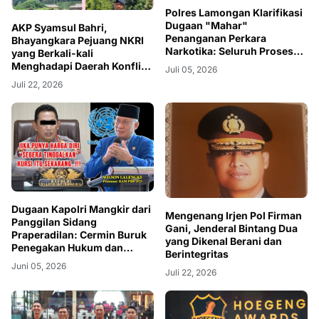
Polres Lamongan Klarifikasi
Dugaan "Mahar"
AKP Syamsul Bahri,
Penanganan Perkara
Bhayangkara Pejuang NKRI
Narkotika: Seluruh Proses
yang Berkali-kali
Diklaim Sesuai Prosedur
Menghadapi Daerah Konflik
Juli 05, 2026
Kini Berjuang Pulih dari
Juli 22, 2026
Cedera Tugas
Dugaan Kapolri Mangkir dari
Mengenang Irjen Pol Firman
Panggilan Sidang
Gani, Jenderal Bintang Dua
Praperadilan: Cermin Buruk
yang Dikenal Berani dan
Penegakan Hukum dan
Berintegritas
Urgensi Reformasi Institusi
Juni 05, 2026
Juli 22, 2026