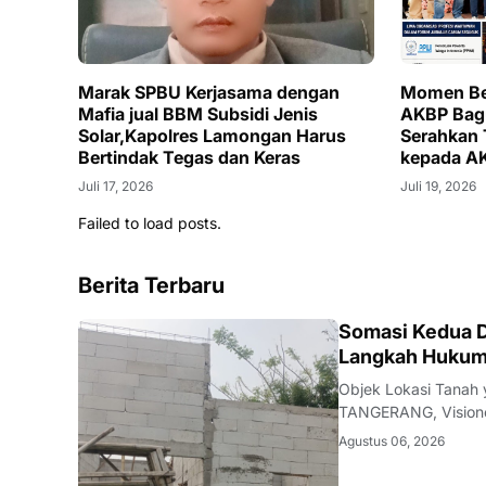
Marak SPBU Kerjasama dengan
Momen Ber
Mafia jual BBM Subsidi Jenis
AKBP Bag
Solar,Kapolres Lamongan Harus
Serahkan
Bertindak Tegas dan Keras
kepada AK
Kapolres 
Juli 17, 2026
Juli 19, 2026
Ilir
Failed to load posts.
Berita Terbaru
HUKUM.DAERAH
Somasi Kedua D
Langkah Hukum
Objek Lokasi Tanah
TANGERANG, Vision
Taman Aroyan 1 di K
Agustus 06, 2026
Kabupaten Tangerang