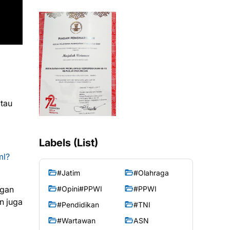
tau
Labels (List)
ml?
#Jatim
#Olahraga
ngan
#Opini#PPWI
#PPWI
n juga
#Pendidikan
#TNI
#Wartawan
ASN