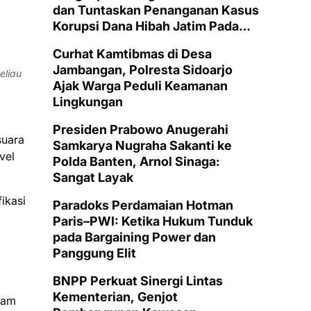
dan Tuntaskan Penanganan Kasus
Korupsi Dana Hibah Jatim Pada
Tahun 2026 Ini
Curhat Kamtibmas di Desa
Jambangan, Polresta Sidoarjo
eliau
Ajak Warga Peduli Keamanan
Lingkungan
Presiden Prabowo Anugerahi
suara
Samkarya Nugraha Sakanti ke
vel
Polda Banten, Arnol Sinaga:
Sangat Layak
ikasi
Paradoks Perdamaian Hotman
Paris–PWI: Ketika Hukum Tunduk
pada Bargaining Power dan
Panggung Elit
BNPP Perkuat Sinergi Lintas
Kementerian, Genjot
lam