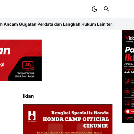
Langkah Hukum Lain terhadap Pengembang Taman Aroyan 1
Kapolr
Iklan