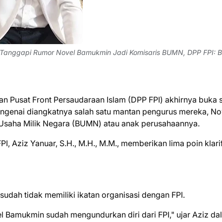
l Tanggapi Rumor Novel Bamukmin Jadi Komisaris BUMN, DPP FPI: B
 Pusat Front Persaudaraan Islam (DPP FPI) akhirnya buka 
mengenai diangkatnya salah satu mantan pengurus mereka, No
 Usaha Milik Negara (BUMN) atau anak perusahaannya.
 Aziz Yanuar, S.H., M.H., M.M., memberikan lima poin klarif
dah tidak memiliki ikatan organisasi dengan FPI.
el Bamukmin sudah mengundurkan diri dari FPI," ujar Aziz da