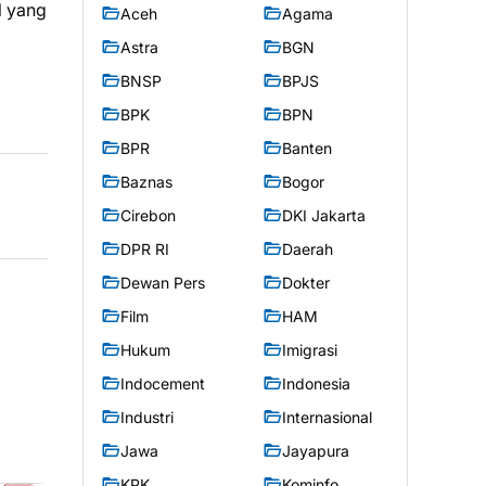
l yang
Aceh
Agama
Astra
BGN
BNSP
BPJS
BPK
BPN
BPR
Banten
Baznas
Bogor
Cirebon
DKI Jakarta
DPR RI
Daerah
Dewan Pers
Dokter
Film
HAM
Hukum
Imigrasi
Indocement
Indonesia
Industri
Internasional
Jawa
Jayapura
KPK
Kominfo