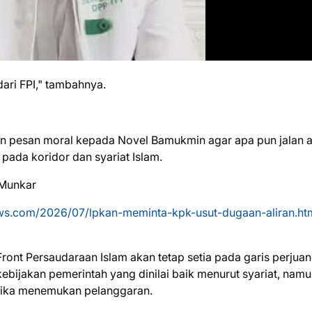
ari FPI," tambahnya.
n pesan moral kepada Novel Bamukmin agar apa pun jalan a
 pada koridor dan syariat Islam.
 Munkar
ws.com/2026/07/lpkan-meminta-kpk-usut-dugaan-aliran.ht
ront Persaudaraan Islam akan tetap setia pada garis perjua
ijakan pemerintah yang dinilai baik menurut syariat, namu
 jika menemukan pelanggaran.