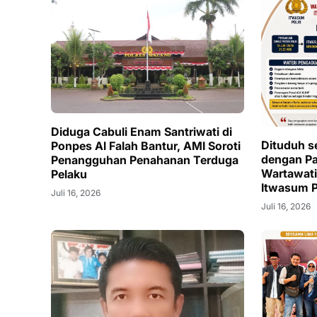
Diduga Cabuli Enam Santriwati di
Dituduh s
Ponpes Al Falah Bantur, AMI Soroti
dengan Pa
Penangguhan Penahanan Terduga
Wartawati
Pelaku
Itwasum P
Juli 16, 2026
Pengadua
Juli 16, 2026
Pasuruan 