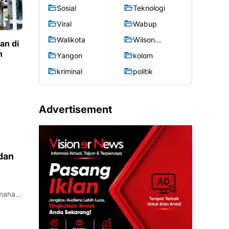
Sosial
Teknologi
Viral
Wabup
Walikota
Wilson
an di
Lalengke
n
Yangon
kolom
kriminal
politik
Advertisement
dan
mahan
eg,