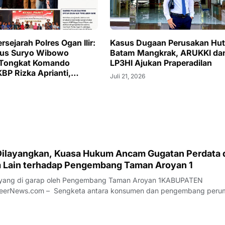
sejarah Polres Ogan Ilir:
Kasus Dugaan Perusakan Hut
us Suryo Wibowo
Batam Mangkrak, ARUKKI da
 Tongkat Komando
LP3HI Ajukan Praperadilan
BP Rizka Aprianti,
Juli 21, 2026
Wanita Pertama di Ogan
ilayangkan, Kuasa Hukum Ancam Gugatan Perdata 
 Lain terhadap Pengembang Taman Aroyan 1
 yang di garap oleh Pengembang Taman Aroyan 1KABUPATEN
eerNews.com – Sengketa antara konsumen dan pengembang peru
ampung Guha, Jalan Satria Raya, Desa Lembangsari, Kecamatan Raj
, memasuki babak yang lebih serius. Kant