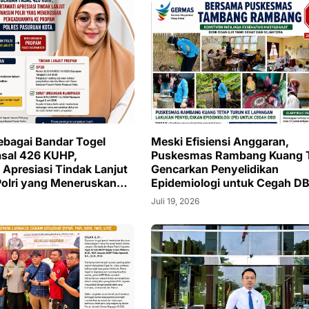
ebagai Bandar Togel
Meski Efisiensi Anggaran,
sal 426 KUHP,
Puskesmas Rambang Kuang 
 Apresiasi Tindak Lanjut
Gencarkan Penyelidikan
olri yang Meneruskan
Epidemiologi untuk Cegah D
nnya ke Propam Polres
Juli 19, 2026
Kota