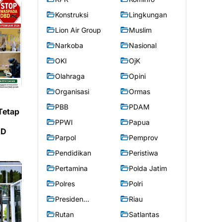
Konstruksi
Lingkungan
Lion Air Group
Muslim
Narkoba
Nasional
OKI
OjK
Olahraga
Opini
Organisasi
Ormas
PBB
PDAM
Tetap
PPWI
Papua
BD
Parpol
Pemprov
Pendidikan
Peristiwa
Pertamina
Polda Jatim
Polres
Polri
Presiden
Riau
Prabowo
Rutan
Satlantas