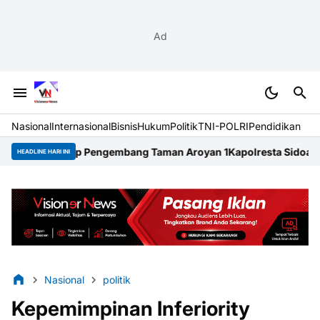
Ad
Nasional
Internasional
Bisnis
Hukum
Politik
TNI-POLRI
Pendidikan
 Pengembang Taman Aroyan 1
Kapolresta Sidoarjo Raih Tiga Besar
HEADLINE HARI INI
Nasional
politik
Kepemimpinan Inferiority