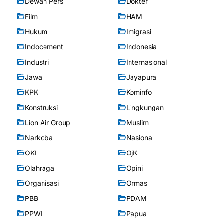
Dewan Pers
Dokter
Film
HAM
Hukum
Imigrasi
Indocement
Indonesia
Industri
Internasional
Jawa
Jayapura
KPK
Kominfo
Konstruksi
Lingkungan
Lion Air Group
Muslim
Narkoba
Nasional
OKI
OjK
Olahraga
Opini
Organisasi
Ormas
PBB
PDAM
PPWI
Papua