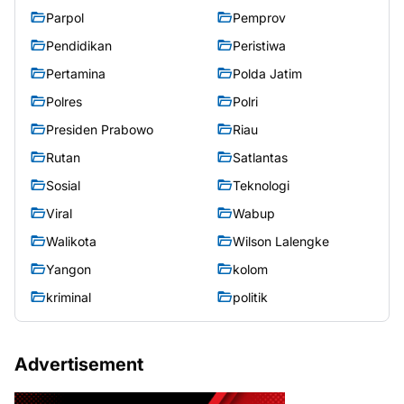
Parpol
Pemprov
Pendidikan
Peristiwa
Pertamina
Polda Jatim
Polres
Polri
Presiden Prabowo
Riau
Rutan
Satlantas
Sosial
Teknologi
Viral
Wabup
Walikota
Wilson Lalengke
Yangon
kolom
kriminal
politik
Advertisement