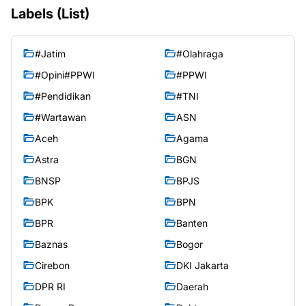
Labels (List)
#Jatim
#Olahraga
#Opini#PPWI
#PPWI
#Pendidikan
#TNI
#Wartawan
ASN
Aceh
Agama
Astra
BGN
BNSP
BPJS
BPK
BPN
BPR
Banten
Baznas
Bogor
Cirebon
DKI Jakarta
DPR RI
Daerah