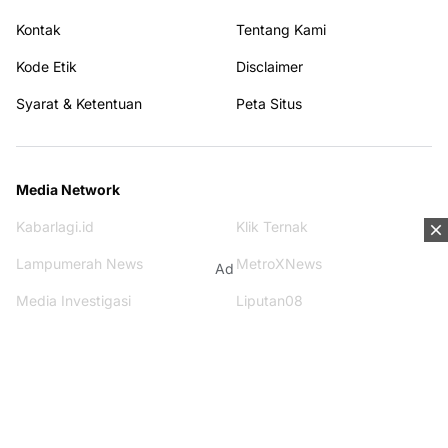
Kontak
Tentang Kami
Kode Etik
Disclaimer
Syarat & Ketentuan
Peta Situs
Media Network
Kabarlagi.id
Klik Ternak
Lampumerah News
MetroXNews
Ad
Media Investigasi
Liputan08
Terhubung dengan kami