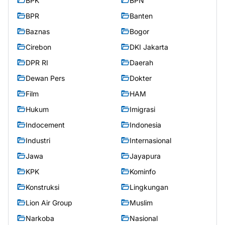
BPK
BPN
BPR
Banten
Baznas
Bogor
Cirebon
DKI Jakarta
DPR RI
Daerah
Dewan Pers
Dokter
Film
HAM
Hukum
Imigrasi
Indocement
Indonesia
Industri
Internasional
Jawa
Jayapura
KPK
Kominfo
Konstruksi
Lingkungan
Lion Air Group
Muslim
Narkoba
Nasional