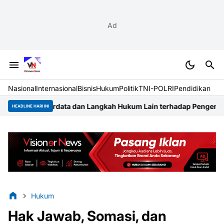
Ad
Nasional
Internasional
Bisnis
Hukum
Politik
TNI-POLRI
Pendidikan
 dan Langkah Hukum Lain terhadap Pengembang Taman Aroyan 1
K
HEADLINE HARI INI
Hukum
Hak Jawab, Somasi, dan