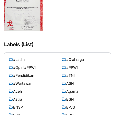
Labels (List)
#Jatim
#Olahraga
#Opini#PPWI
#PPWI
#Pendidikan
#TNI
#Wartawan
ASN
Aceh
Agama
Astra
BGN
BNSP
BPJS