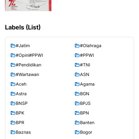
Labels (List)
#Jatim
#Olahraga
#Opini#PPWI
#PPWI
#Pendidikan
#TNI
#Wartawan
ASN
Aceh
Agama
Astra
BGN
BNSP
BPJS
BPK
BPN
BPR
Banten
Baznas
Bogor