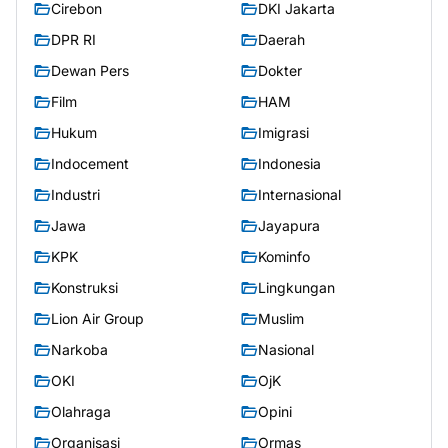
Cirebon
DKI Jakarta
DPR RI
Daerah
Dewan Pers
Dokter
Film
HAM
Hukum
Imigrasi
Indocement
Indonesia
Industri
Internasional
Jawa
Jayapura
KPK
Kominfo
Konstruksi
Lingkungan
Lion Air Group
Muslim
Narkoba
Nasional
OKI
OjK
Olahraga
Opini
Organisasi
Ormas