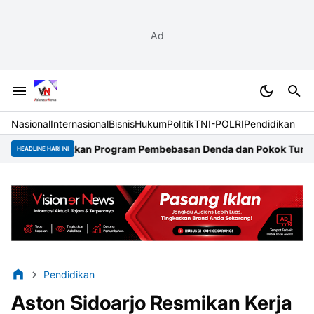
Ad
Nasional
Internasional
Bisnis
Hukum
Politik
TNI-POLRI
Pendidikan
atkan Program Pembebasan Denda dan Pokok Tunggakan PKB
ARUKK
HEADLINE HARI INI
Pendidikan
Aston Sidoarjo Resmikan Kerja