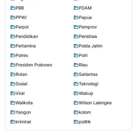
PBB
PDAM
PPWI
Papua
Parpol
Pemprov
Pendidikan
Peristiwa
Pertamina
Polda Jatim
Polres
Polri
Presiden Prabowo
Riau
Rutan
Satlantas
Sosial
Teknologi
Viral
Wabup
Walikota
Wilson Lalengke
Yangon
kolom
kriminal
politik