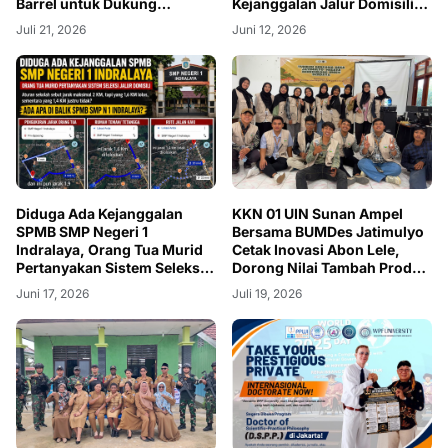
Barrel untuk Dukung
Kejanggalan Jalur Domisili
Pengelolaan Sampah Wisata
dan Prestasi Disorot
Juli 21, 2026
Juni 12, 2026
Gunung Kendil dan Pasar
Bantar
Diduga Ada Kejanggalan
KKN 01 UIN Sunan Ampel
SPMB SMP Negeri 1
Bersama BUMDes Jatimulyo
Indralaya, Orang Tua Murid
Cetak Inovasi Abon Lele,
Pertanyakan Sistem Seleksi
Dorong Nilai Tambah Produk
Jalur Domisili
Lokal
Juni 17, 2026
Juli 19, 2026