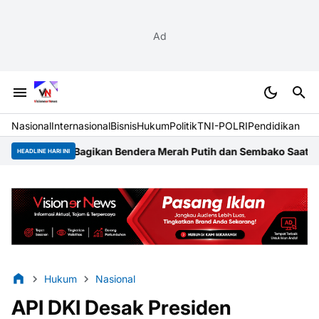
Ad
Nasional
Internasional
Bisnis
Hukum
Politik
TNI-POLRI
Pendidikan
agikan Bendera Merah Putih dan Sembako Saat Manfaatkan Prog
HEADLINE HARI INI
Hukum
Nasional
API DKI Desak Presiden