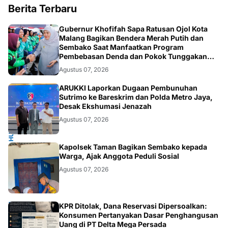
Berita Terbaru
SOSIAL
Gubernur Khofifah Sapa Ratusan Ojol Kota
Malang Bagikan Bendera Merah Putih dan
Sembako Saat Manfaatkan Program
Pembebasan Denda dan Pokok Tunggakan
PKB
Agustus 07, 2026
HUKUM.NASIONAL
ARUKKI Laporkan Dugaan Pembunuhan
Sutrimo ke Bareskrim dan Polda Metro Jaya,
Desak Ekshumasi Jenazah
Agustus 07, 2026
POLRI.SOSIAL
Kapolsek Taman Bagikan Sembako kepada
Warga, Ajak Anggota Peduli Sosial
Agustus 07, 2026
HUKUM.DAERAH
KPR Ditolak, Dana Reservasi Dipersoalkan:
Konsumen Pertanyakan Dasar Penghangusan
Uang di PT Delta Mega Persada