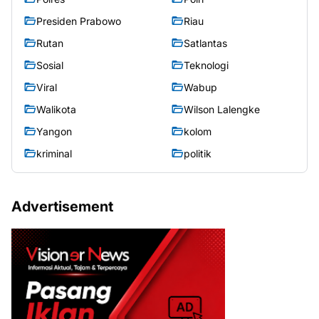
Presiden Prabowo
Riau
Rutan
Satlantas
Sosial
Teknologi
Viral
Wabup
Walikota
Wilson Lalengke
Yangon
kolom
kriminal
politik
Advertisement