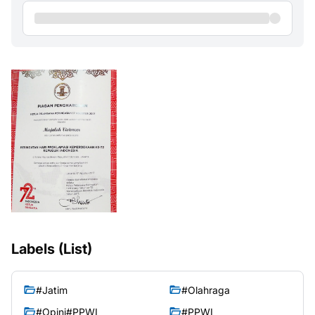
Labels (List)
#Jatim
#Olahraga
#Opini#PPWI
#PPWI