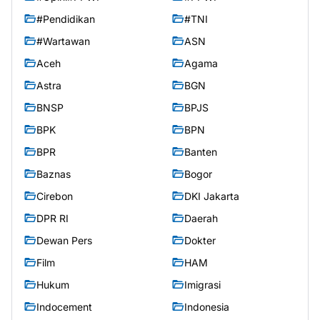
#Pendidikan
#TNI
#Wartawan
ASN
Aceh
Agama
Astra
BGN
BNSP
BPJS
BPK
BPN
BPR
Banten
Baznas
Bogor
Cirebon
DKI Jakarta
DPR RI
Daerah
Dewan Pers
Dokter
Film
HAM
Hukum
Imigrasi
Indocement
Indonesia