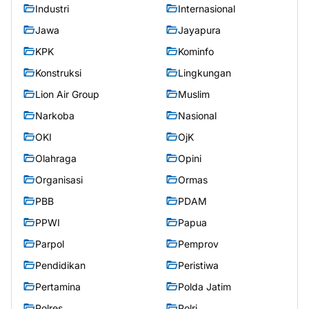
Industri
Internasional
Jawa
Jayapura
KPK
Kominfo
Konstruksi
Lingkungan
Lion Air Group
Muslim
Narkoba
Nasional
OKI
OjK
Olahraga
Opini
Organisasi
Ormas
PBB
PDAM
PPWI
Papua
Parpol
Pemprov
Pendidikan
Peristiwa
Pertamina
Polda Jatim
Polres
Polri